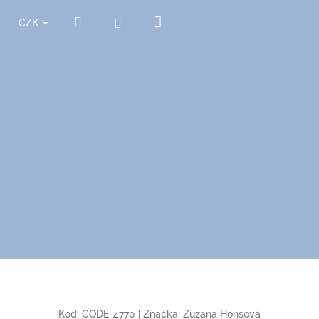
Nákupní
Hledat
Přihlášení
CZK
košík
Kód:
CODE-4770
|
Značka:
Zuzana Honsová