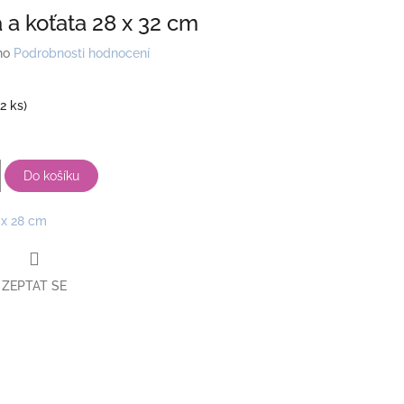
 a koťata 28 x 32 cm
no
Podrobnosti hodnocení
(2 ks)
Do košíku
 x 28 cm
ZEPTAT SE
book