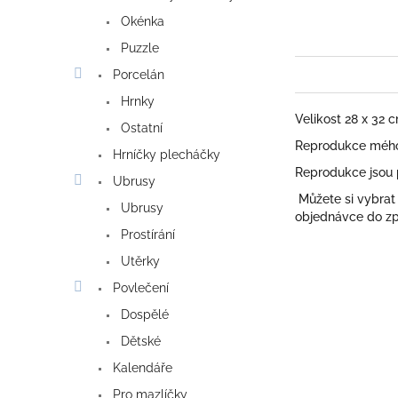
Okénka
Puzzle
Porcelán
Hrnky
Velikost 28 x 32 
Ostatní
Reprodukce mého 
Hrníčky plecháčky
Reprodukce jsou
Ubrusy
Můžete si vybrat
Ubrusy
objednávce do zp
Prostírání
Utěrky
Povlečení
Dospělé
Dětské
Kalendáře
Pro mazlíčky