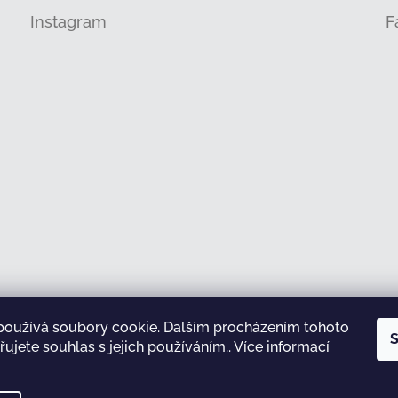
Instagram
F
používá soubory cookie. Dalším procházením tohoto
Sledovat na Instagramu
S
ujete souhlas s jejich používáním.. Více informací
test