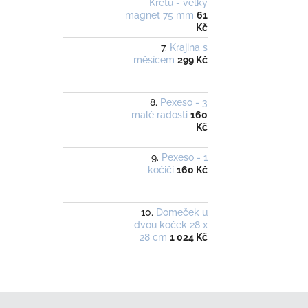
Krétu - velký
magnet 75 mm
61
Kč
Krajina s
měsícem
299 Kč
Pexeso - 3
malé radosti
160
Kč
Pexeso - 1
kočičí
160 Kč
Domeček u
dvou koček 28 x
28 cm
1 024 Kč
Z