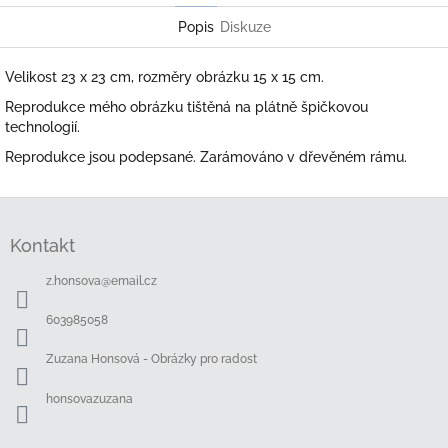
Popis
Diskuze
Velikost 23 x 23 cm, rozměry obrázku 15 x 15 cm.
Reprodukce mého obrázku tištěná na plátně špičkovou
technologií.
Reprodukce jsou podepsané. Zarámováno v dřevěném rámu.
Z
á
Kontakt
p
a
z.honsova
@
email.cz
t
í
603985058
Zuzana Honsová - Obrázky pro radost
honsovazuzana