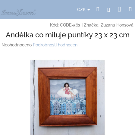
Přejít
Nák
Hledat
Přihlášení
na
CZK
obsah
koší
Kód:
CODE-563
|
Značka:
Zuzana Honsová
Andělka co miluje puntíky 23 x 23 cm
Průměrné
Neohodnoceno
Podrobnosti hodnocení
hodnocení
produktu
je
0,0
z
5
hvězdiček.