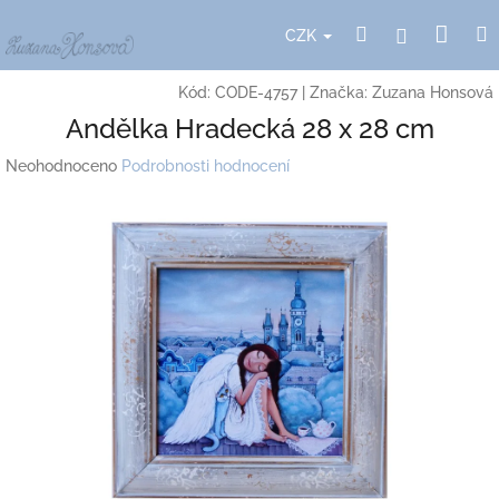
Přejít
Nák
Hledat
Přihlášení
na
CZK
obsah
koší
Kód:
CODE-4757
|
Značka:
Zuzana Honsová
Andělka Hradecká 28 x 28 cm
Průměrné
Neohodnoceno
Podrobnosti hodnocení
hodnocení
produktu
je
0,0
z
5
hvězdiček.