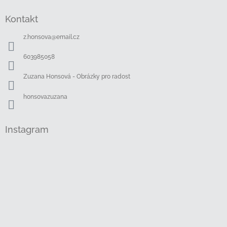
Z
á
Kontakt
p
a
z.honsova
@
email.cz
t
í
603985058
Zuzana Honsová - Obrázky pro radost
honsovazuzana
Instagram