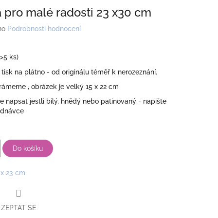
 pro malé radosti 23 x30 cm
no
Podrobnosti hodnocení
(>5 ks)
 tisk na plátno - od originálu téměř k nerozeznání.
rámeme , obrázek je velký 15 x 22 cm
 napsat jestli bílý, hnědý nebo patinovaný - napište
ednávce
Do košíku
 x 23 cm
ZEPTAT SE