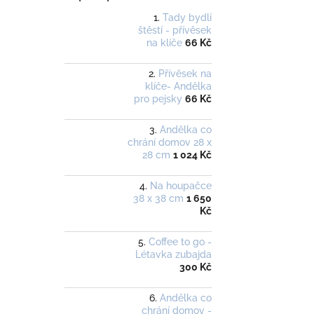
Tady bydlí
štěstí - přívěsek
na klíče
66 Kč
Přívěsek na
klíče- Andělka
pro pejsky
66 Kč
Andělka co
chrání domov 28 x
28 cm
1 024 Kč
Na houpačce
38 x 38 cm
1 650
Kč
Coffee to go -
Létavka zubajda
300 Kč
Andělka co
chrání domov -