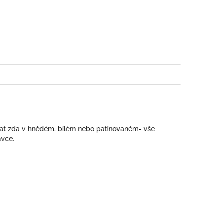
book
at zda v hnědém, bílém nebo patinovaném- vše
ávce.