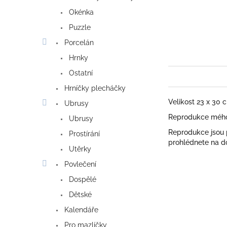
Okénka
Puzzle
Porcelán
Hrnky
Ostatní
Hrníčky plecháčky
Velikost 23 x 30 
Ubrusy
Reprodukce mého 
Ubrusy
Reprodukce jsou
Prostírání
prohlédnete na do
Utěrky
Povlečení
Dospělé
Dětské
Kalendáře
Pro mazlíčky