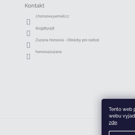
á
Kontakt
p
a
z.honsova
@
email.cz
t
í
603985058
Zuzana Honsová - Obrázky pro radost
honsovazuzana
Tento web 
webu vyjadř
zde
.