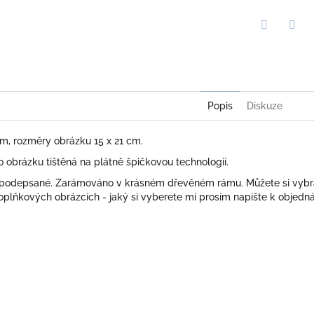
Twitter
Face
Popis
Diskuze
cm, rozměry obrázku 15 x 21 cm.
obrázku tištěná na plátně špičkovou technologií.
 podepsané. Zarámováno v krásném dřevěném rámu. Můžete si vybr
plňkových obrázcích - jaký si vyberete mi prosím napište k objedn