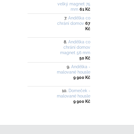
velký magnet 75
mm
61 Kč
Andělka co
chrání domov
67
Kč
Andělka co
chrání domov
magnet 56 mm
50 Kč
Andělka -
malované housle
9 900 Kč
Domeček -
malované housle
9 900 Kč
Z