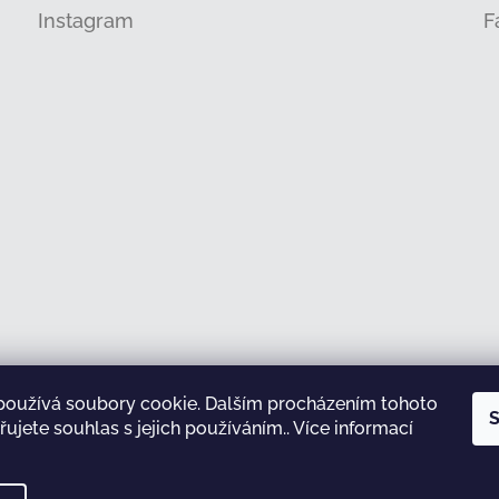
Instagram
F
používá soubory cookie. Dalším procházením tohoto
Sledovat na Instagramu
S
ujete souhlas s jejich používáním.. Více informací
test