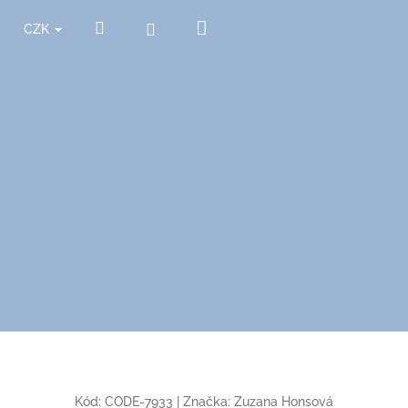
Nákupní
Hledat
Přihlášení
CZK
košík
Kód:
CODE-7933
|
Značka:
Zuzana Honsová