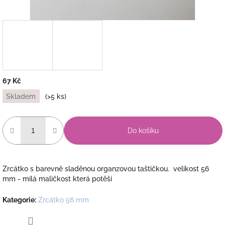
67 Kč
Měrná
Skladem
(>5 ks)
cena:
Do košíku
Zrcátko s barevně sladěnou organzovou taštičkou. velikost 56
mm - milá maličkost která potěší
Kategorie
:
Zrcátko 56 mm