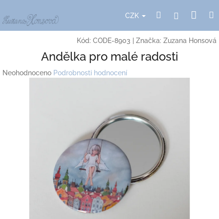
Přejít
Nák
Hledat
Přihlášení
na
CZK
obsah
koší
Kód:
CODE-8903
|
Značka:
Zuzana Honsová
Andělka pro malé radosti
Průměrné
Neohodnoceno
Podrobnosti hodnocení
hodnocení
produktu
je
0,0
z
5
hvězdiček.