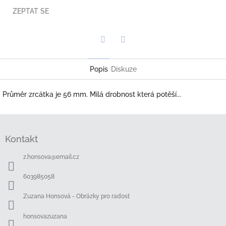
ZEPTAT SE
Twitter
Facebook
Popis
Diskuze
Průměr zrcátka je 56 mm. Milá drobnost která potěší...
Z
á
Kontakt
p
a
z.honsova
@
email.cz
t
í
603985058
Zuzana Honsová - Obrázky pro radost
honsovazuzana