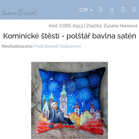
Přejít
Nák
Hledat
Přihlášení
na
CZK
obsah
koší
Kód:
CODE-6353
|
Značka:
Zuzana Honsová
Kominické štěstí - polštář bavlna satén
Průměrné
Neohodnoceno
Podrobnosti hodnocení
hodnocení
produktu
je
0,0
z
5
hvězdiček.