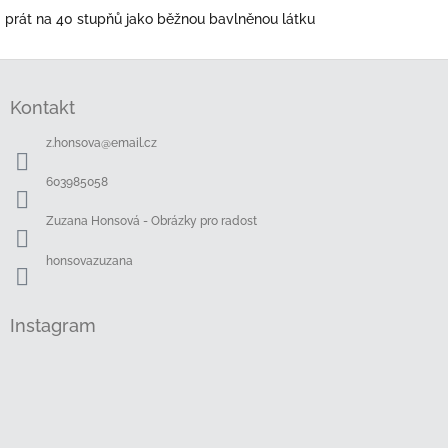
prát na 40 stupňů jako běžnou bavlněnou látku
Z
á
Kontakt
p
a
z.honsova
@
email.cz
t
í
603985058
Zuzana Honsová - Obrázky pro radost
honsovazuzana
Instagram