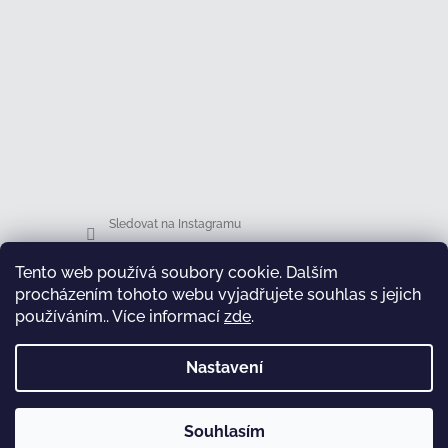
Sledovat na Instagramu
Tento web používá soubory cookie. Dalším
Facebook
procházením tohoto webu vyjadřujete souhlas s jejich
používáním.. Více informací
zde
.
Nastavení
test
Souhlasím
Copyright 2026
Honsová shop
. Všechna práva
Vytvořil Shoptet