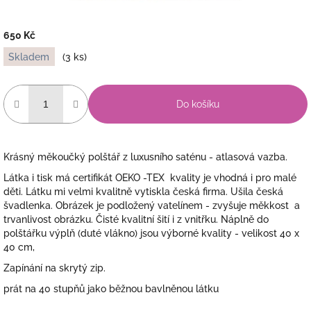
650 Kč
Měrná
Skladem
(3 ks)
cena:
Do košíku
Krásný měkoučký polštář z luxusního saténu - atlasová vazba.
Látka i tisk má certifikát OEKO -TEX kvality je vhodná i pro malé
děti. Látku mi velmi kvalitně vytiskla česká firma. Ušila česká
švadlenka. Obrázek je podložený vatelínem - zvyšuje měkkost a
trvanlivost obrázku. Čisté kvalitní šití i z vnitřku. Náplně do
polštářku výplň (duté vlákno) jsou výborné kvality - velikost 40 x
40 cm,
Zapínání na skrytý zip.
prát na 40 stupňů jako běžnou bavlněnou látku