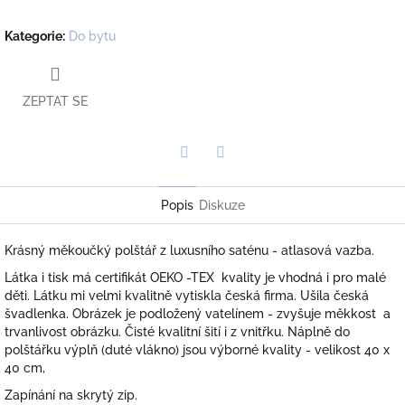
Kategorie
:
Do bytu
ZEPTAT SE
Twitter
Facebook
Popis
Diskuze
Krásný měkoučký polštář z luxusního saténu - atlasová vazba.
Látka i tisk má certifikát OEKO -TEX kvality je vhodná i pro malé
děti. Látku mi velmi kvalitně vytiskla česká firma. Ušila česká
švadlenka. Obrázek je podložený vatelínem - zvyšuje měkkost a
trvanlivost obrázku. Čisté kvalitní šití i z vnitřku. Náplně do
polštářku výplň (duté vlákno) jsou výborné kvality - velikost 40 x
40 cm,
Zapínání na skrytý zip.