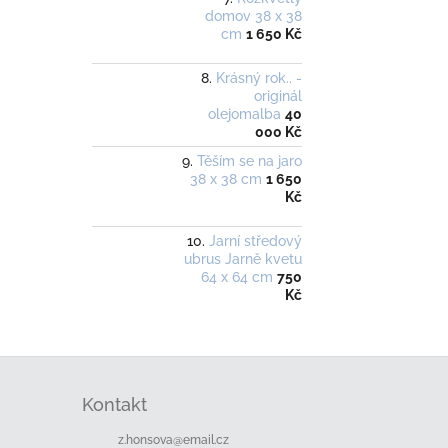
domov 38 x 38
cm
1 650 Kč
Krásný rok.. -
originál
olejomalba
40
000 Kč
Těším se na jaro
38 x 38 cm
1 650
Kč
Jarní středový
ubrus Jarně kvetu
64 x 64 cm
750
Kč
Z
á
Kontakt
p
a
z.honsova
@
email.cz