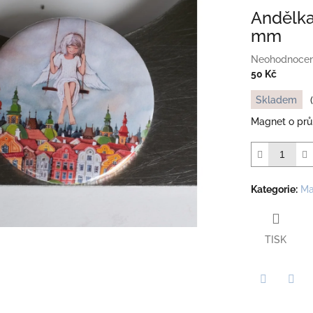
Andělka
mm
Průměrné
Neohodnoce
hodnocení
50 Kč
produktu
Měrná
Skladem
je
cena:
0,0
Magnet o prů
z
5
hvězdiček.
Kategorie
:
Ma
TISK
Twitter
Face