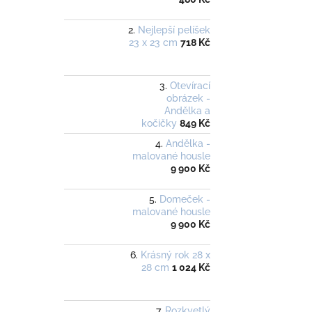
Nejlepší pelíšek
23 x 23 cm
718 Kč
Otevírací
obrázek -
Andělka a
kočičky
849 Kč
Andělka -
malované housle
9 900 Kč
Domeček -
malované housle
9 900 Kč
Krásný rok 28 x
28 cm
1 024 Kč
Rozkvetlý