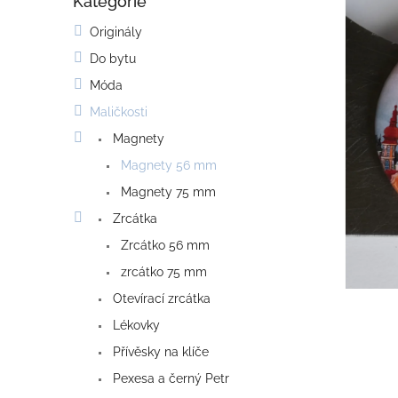
Kategorie
o
Přeskočit
kategorie
s
Originály
t
Do bytu
r
a
Móda
n
Maličkosti
n
í
Magnety
p
Magnety 56 mm
a
Magnety 75 mm
n
e
Zrcátka
l
Zrcátko 56 mm
zrcátko 75 mm
Otevírací zrcátka
Lékovky
Přívěsky na klíče
Pexesa a černý Petr