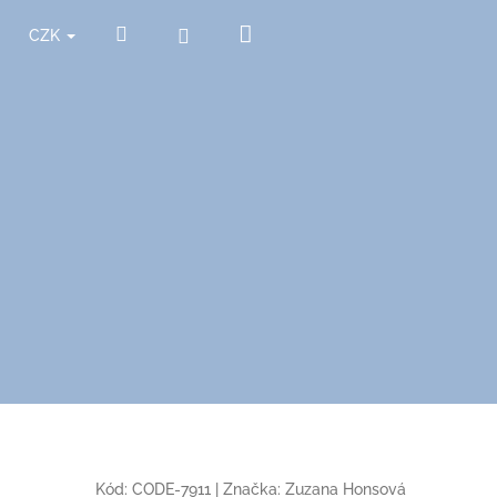
Nákupní
Hledat
Přihlášení
CZK
košík
Kód:
CODE-7911
|
Značka:
Zuzana Honsová