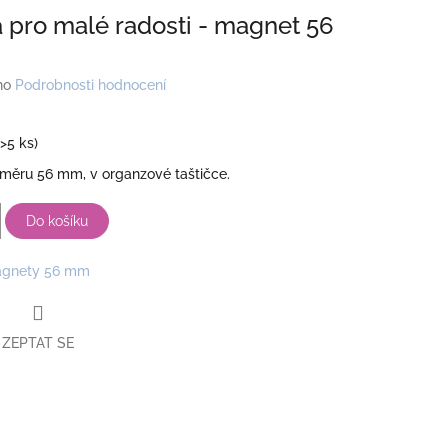
 pro malé radosti - magnet 56
no
Podrobnosti hodnocení
(>5 ks)
měru 56 mm, v organzové taštičce.
Do košíku
gnety 56 mm
ZEPTAT SE
book