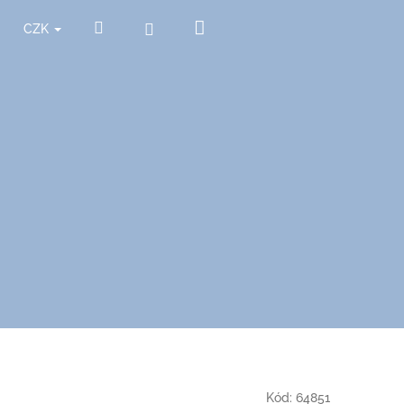
Nákupní
Hledat
Přihlášení
CZK
košík
Kód:
64851