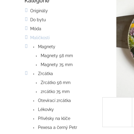
Kategorie
o
Přeskočit
kategorie
s
Originály
t
Do bytu
r
a
Móda
n
Maličkosti
n
í
Magnety
p
Magnety 56 mm
a
Magnety 75 mm
n
e
Zrcátka
l
Zrcátko 56 mm
zrcátko 75 mm
Otevírací zrcátka
Lékovky
Přívěsky na klíče
Pexesa a černý Petr