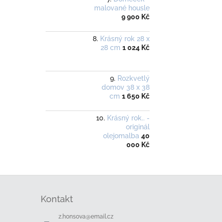
malované housle
9 900 Kč
Krásný rok 28 x
28 cm
1 024 Kč
Rozkvetlý
domov 38 x 38
cm
1 650 Kč
Krásný rok.. -
originál
olejomalba
40
000 Kč
Z
á
Kontakt
p
a
z.honsova
@
email.cz