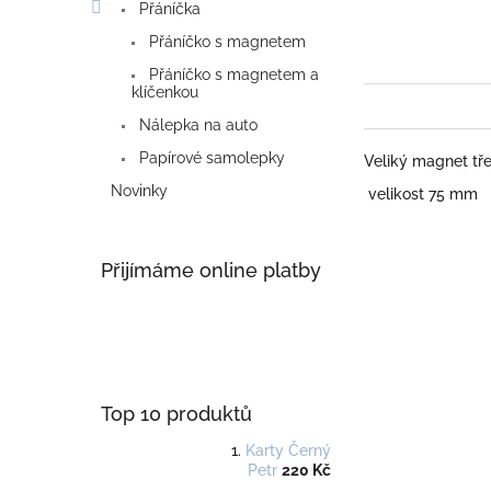
Přáníčka
Přáníčko s magnetem
Přáníčko s magnetem a
klíčenkou
Nálepka na auto
Papírové samolepky
Veliký magnet tře
Novinky
velikost 75 mm
Přijímáme online platby
Top 10 produktů
Karty Černý
Petr
220 Kč