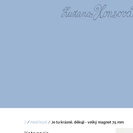
Přejít
na
obsah
Domů
/
Maličkosti
/
Je tu krásně, děkuji - velký magnet 75 mm
P