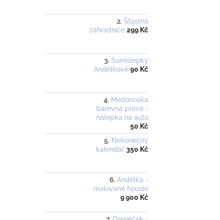
Šťastná
zahradnice
299 Kč
Samolepky
Andělkové
90 Kč
Medonoska
barevná pravá -
nálepka na auto
50 Kč
Nekonečný
kalendář
350 Kč
Andělka -
malované housle
9 900 Kč
Domeček -