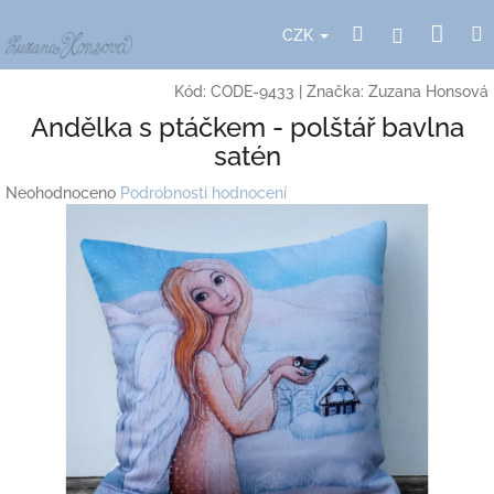
Přejít
Nák
Hledat
Přihlášení
na
CZK
obsah
koší
Kód:
CODE-9433
|
Značka:
Zuzana Honsová
Andělka s ptáčkem - polštář bavlna
satén
Průměrné
Neohodnoceno
Podrobnosti hodnocení
hodnocení
produktu
je
0,0
z
5
hvězdiček.