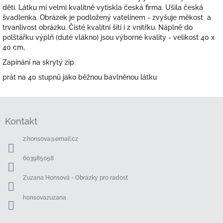
děti. Látku mi velmi kvalitně vytiskla česká firma. Ušila česká
švadlenka. Obrázek je podložený vatelínem - zvyšuje měkost a
trvanlivost obrázku. Čisté kvalitní šití i z vnitřku. Náplně do
polštářku výplň (duté vlákno) jsou výborné kvality - velikost 40 x
40 cm,
Zapínání na skrytý zip.
prát na 40 stupnů jako běžnou bavlněnou látku
Z
á
Kontakt
p
a
z.honsova
@
email.cz
t
í
603985058
Zuzana Honsová - Obrázky pro radost
honsovazuzana