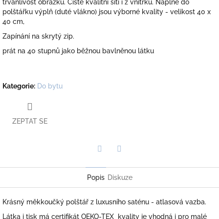
trvanlivost obrázku. Čisté kvalitní šití i z vnitřku. Náplně do
polštářku výplň (duté vlákno) jsou výborné kvality - velikost 40 x
40 cm,
Zapínání na skrytý zip.
prát na 40 stupnů jako běžnou bavlněnou látku
Kategorie
:
Do bytu
ZEPTAT SE
Twitter
Facebook
Popis
Diskuze
Krásný měkkoučký polštář z luxusního saténu - atlasová vazba.
Látka i tisk má certifikát OEKO-TEX kvality je vhodná i pro malé