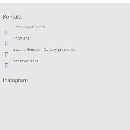
Z
á
Kontakt
p
a
z.honsova
@
email.cz
t
í
603985058
Zuzana Honsová - Obrázky pro radost
honsovazuzana
Instagram