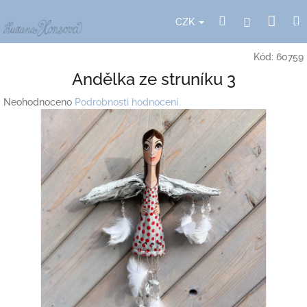
Přejít
Nák
Hledat
Přihlášení
na
CZK
obsah
koší
Kód:
60759
Andělka ze struníku 3
Průměrné
Neohodnoceno
Podrobnosti hodnocení
hodnocení
produktu
je
0,0
z
5
hvězdiček.