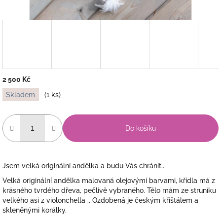
2 500 Kč
Měrná
Skladem
(1 ks)
cena:
Do košíku
Jsem velká originální andělka a budu Vás chránit..
Velká originální andělka malovaná olejovými barvami, křídla má z
krásného tvrdého dřeva, pečlivě vybraného. Tělo mám ze struníku
velkého asi z violonchella .. Ozdobená je českým křištálem a
skleněnými korálky.