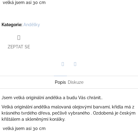
velká jsem asi 30 cm
Kategorie
:
Andělky
ZEPTAT SE
Twitter
Facebook
Popis
Diskuze
Jsem velká originální andělka a budu Vás chránit..
Velká originální andělka malovaná olejovými barvami, křídla má z
krásného tvrdého dřeva, pečlivě vybraného . Ozdobená je českým
křištálem a skleněnými korálky.
velká jsem asi 30 cm