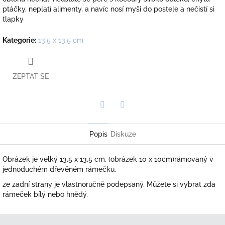
ptáčky, neplatí alimenty, a navíc nosí myši do postele a nečistí si
tlapky
Kategorie
:
13,5 x 13,5 cm
ZEPTAT SE
Twitter
Facebook
Popis
Diskuze
Obrázek je velký 13,5 x 13,5 cm, (obrázek 10 x 10cm)rámovaný v
jednoduchém dřevěném rámečku.
ze zadní strany je vlastnoručně podepsaný. Můžete si vybrat zda
rámeček bílý nebo hnědý.
Z