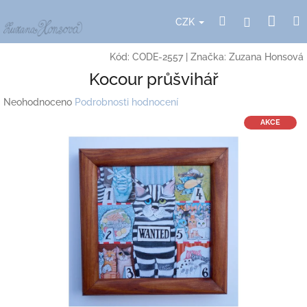
Přejít
Nák
Hledat
Přihlášení
na
CZK
obsah
koší
Kód:
CODE-2557
|
Značka:
Zuzana Honsová
Kocour průšvihář
Průměrné
Neohodnoceno
Podrobnosti hodnocení
hodnocení
AKCE
produktu
je
0,0
z
5
hvězdiček.