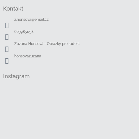
á
Kontakt
p
a
z.honsova
@
email.cz
t
í
603985058
Zuzana Honsová - Obrázky pro radost
honsovazuzana
Instagram