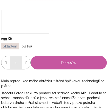
299 Kč
Měrná
Skladem
(>5 ks)
cena:
Do košíku
Malá reprodukce mého obrázku, tištěná špičkovou technologií na
plátno.
Kocour Ferda utekl za pomoci sousedovic kočky Míci. Podařilo se
sehnat mnoho důkazů o jeho trestné činnosti.Za prvé -pochcal
botu, za druhé sežral slavnostní večeři- tedy pouze pstruha-
oblohu nechal, neustále se pere s kocoury široko daleko, chytá