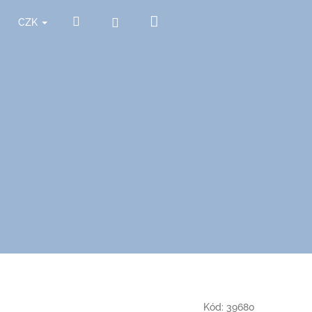
Nákupní
Hledat
Přihlášení
CZK
košík
Kód:
39680