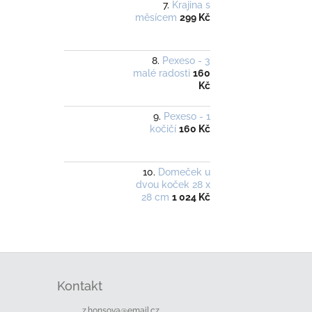
Krajina s
měsícem
299 Kč
Pexeso - 3
malé radosti
160
Kč
Pexeso - 1
kočičí
160 Kč
Domeček u
dvou koček 28 x
28 cm
1 024 Kč
Z
á
Kontakt
p
a
z.honsova
@
email.cz