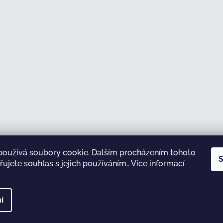
používá soubory cookie. Dalším procházením tohoto
Sledovat na Instagramu
S
ujete souhlas s jejich používáním.. Více informací
test
í