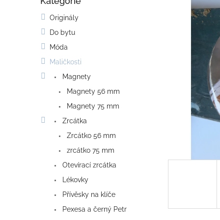
Kategorie
o
Přeskočit
kategorie
s
Originály
t
Do bytu
r
a
Móda
n
Maličkosti
n
í
Magnety
p
Magnety 56 mm
a
Magnety 75 mm
n
e
Zrcátka
l
Zrcátko 56 mm
zrcátko 75 mm
Otevírací zrcátka
Lékovky
Přívěsky na klíče
Pexesa a černý Petr