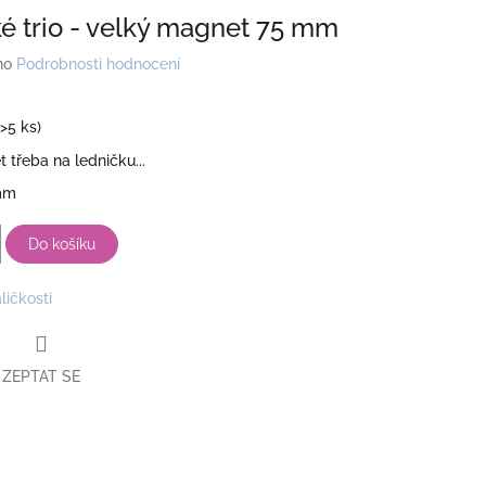
é trio - velký magnet 75 mm
no
Podrobnosti hodnocení
(>5 ks)
 třeba na ledničku...
 mm
Do košíku
ličkosti
ZEPTAT SE
book