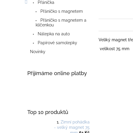
Přáníčka
Přáníčko s magnetem
Přáníčko s magnetem a
klíčenkou
Nálepka na auto
Veliký magnet tře
Papírové samolepky
velikost 75 mm
Novinky
Přijímáme online platby
Top 10 produktů
Zimní pohádka
- velký magnet 75
mm
61 Kč