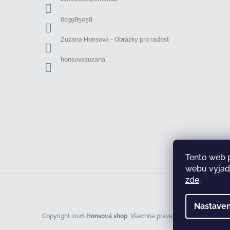
t
í
603985058
Zuzana Honsová - Obrázky pro radost
honsovazuzana
Tento web 
webu vyjadř
zde
.
Nastaven
Copyright 2026
Honsová shop
. Všechna práva vyhrazena.