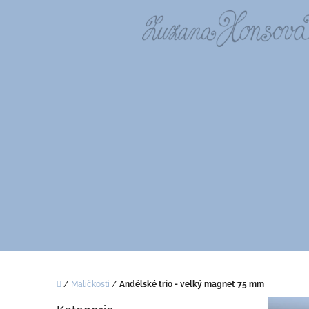
Přejít
na
obsah
Domů
/
Maličkosti
/
Andělské trio - velký magnet 75 mm
P