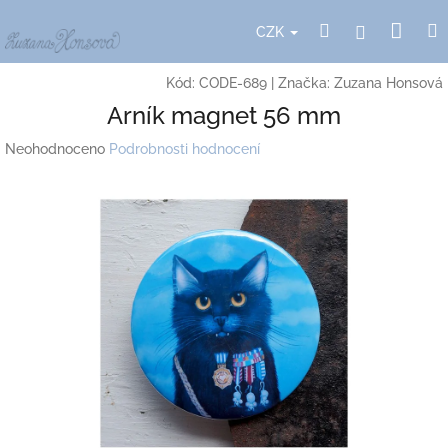
Přejít
Nák
Hledat
Přihlášení
na
CZK
obsah
koší
Kód:
CODE-689
|
Značka:
Zuzana Honsová
Arník magnet 56 mm
Průměrné
Neohodnoceno
Podrobnosti hodnocení
hodnocení
produktu
je
0,0
z
5
hvězdiček.