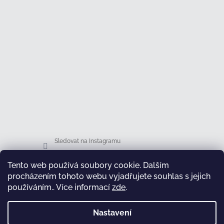
Sledovat na Instagramu
Tento web používá soubory cookie. Dalším
Facebook
procházením tohoto webu vyjadřujete souhlas s jejich
používáním.. Více informací
zde
.
Nastavení
test