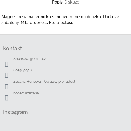
Popis
Diskuze
Magnet třeba na ledničku s motivem mého obrázku. Dárkově
zabalený. Milá drobnost, která potěší.
Z
á
Kontakt
p
a
z.honsova
@
email.cz
t
í
603985058
Zuzana Honsová - Obrázky pro radost
honsovazuzana
Instagram