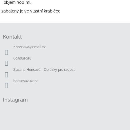
objem 300 ml
zabalený je ve vlastní krabičce
Z
á
Kontakt
p
a
z.honsova
@
email.cz
t
í
603985058
Zuzana Honsová - Obrázky pro radost
honsovazuzana
Instagram