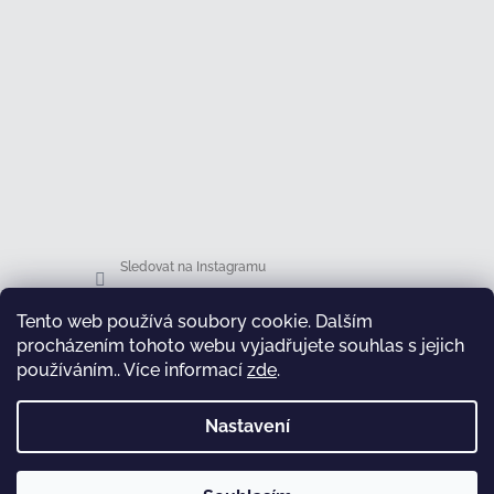
Sledovat na Instagramu
Tento web používá soubory cookie. Dalším
Facebook
procházením tohoto webu vyjadřujete souhlas s jejich
používáním.. Více informací
zde
.
Nastavení
test