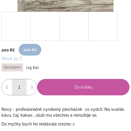
300 Kč
200 Kč
Sleva 33 %
Měrná
Skladem
(>5 ks)
cena:
Do košíku
Nový - profesionálně vyrobený plecháček co vydrží. Na svařák,
kávu, čaj, kakao ...sluší mu všechno a nerozbije se.
Do myčky bych ho nedávala zrezne:-).