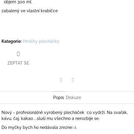
objem 300 ml
zabalený ve vlastní krabičce
Kategorie
:
Hrníčky plecháčky
ZEPTAT SE
Twitter
Facebook
Popis
Diskuze
Nový - profesionálně vyrobený plecháček co vydrží. Na svařák,
kávu, čaj, kakao ...sluší mu všechno a nerozbije se.
Do myčky bych ho nedávala zrezne:-).