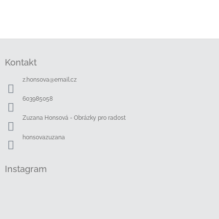
Z
á
Kontakt
p
a
z.honsova
@
email.cz
t
í
603985058
Zuzana Honsová - Obrázky pro radost
honsovazuzana
Instagram