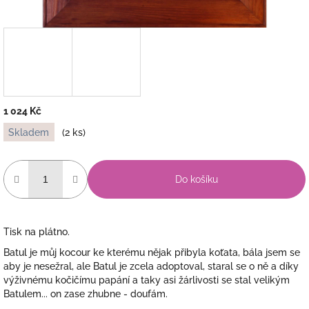
1 024 Kč
Měrná
Skladem
(2 ks)
cena:
Do košíku
Tisk na plátno.
Batul je můj kocour ke kterému nějak přibyla koťata, bála jsem se
aby je nesežral, ale Batul je zcela adoptoval, staral se o ně a díky
výživnému kočičímu papání a taky asi žárlivosti se stal velikým
Batulem... on zase zhubne - doufám.