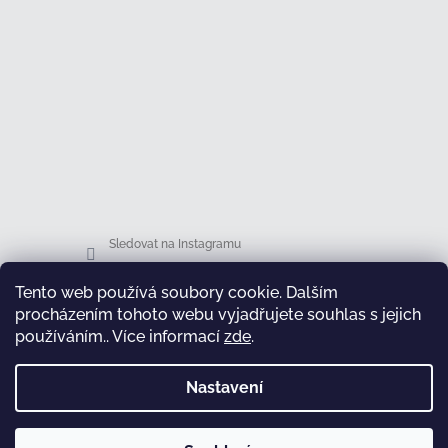
Sledovat na Instagramu
Tento web používá soubory cookie. Dalším
Facebook
procházením tohoto webu vyjadřujete souhlas s jejich
používáním.. Více informací
zde
.
Nastavení
test