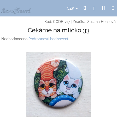
Přejít
Nák
Hledat
Přihlášení
na
CZK
obsah
koší
Kód:
CODE-717
|
Značka:
Zuzana Honsová
Čekáme na mlíčko 33
Průměrné
Neohodnoceno
Podrobnosti hodnocení
hodnocení
produktu
je
0,0
z
5
hvězdiček.