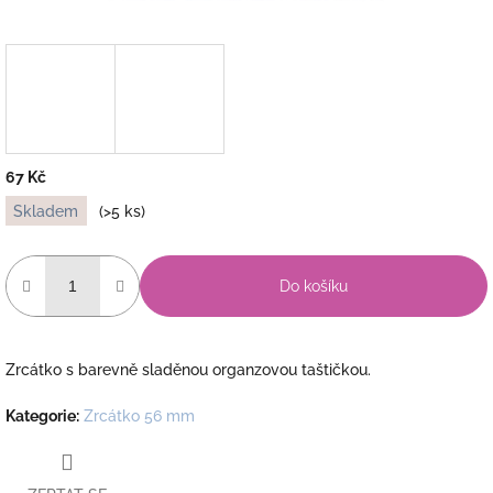
67 Kč
Měrná
Skladem
(>5 ks)
cena:
Do košíku
Zrcátko s barevně sladěnou organzovou taštičkou.
Kategorie
:
Zrcátko 56 mm