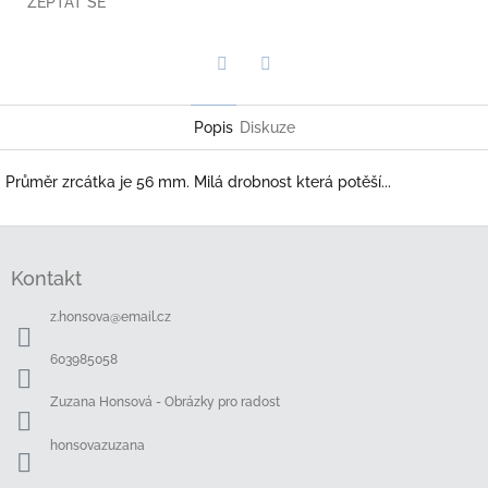
ZEPTAT SE
Twitter
Facebook
Popis
Diskuze
Průměr zrcátka je 56 mm. Milá drobnost která potěší...
Z
á
Kontakt
p
a
z.honsova
@
email.cz
t
í
603985058
Zuzana Honsová - Obrázky pro radost
honsovazuzana