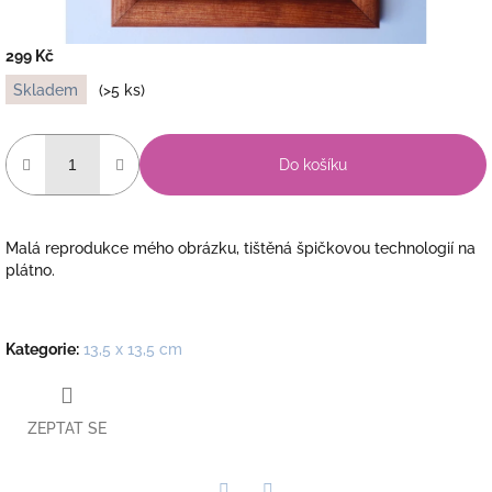
299 Kč
Měrná
Skladem
(>5 ks)
cena:
Do košíku
Malá reprodukce mého obrázku, tištěná špičkovou technologií na
plátno.
Kategorie
:
13,5 x 13,5 cm
ZEPTAT SE