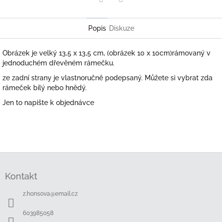
Twitter
Facebook
Popis
Diskuze
Obrázek je velký 13,5 x 13,5 cm, (obrázek 10 x 10cm)rámovaný v
jednoduchém dřevěném rámečku.
ze zadní strany je vlastnoručně podepsaný. Můžete si vybrat zda
rámeček bílý nebo hnědý.
Jen to napište k objednávce
Z
á
Kontakt
p
a
z.honsova
@
email.cz
t
í
603985058