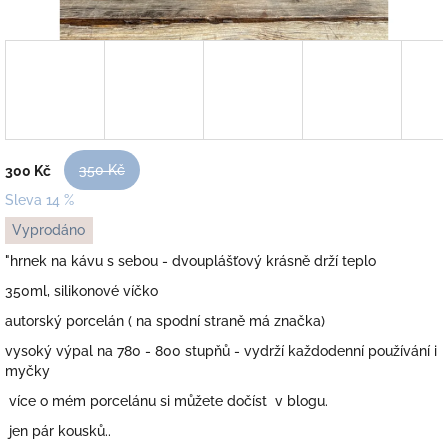
350 Kč
300 Kč
Sleva 14 %
Měrná
Vyprodáno
cena:
"hrnek na kávu s sebou - dvouplášťový krásně drží teplo
350ml, silikonové víčko
autorský porcelán ( na spodní straně má značka)
vysoký výpal na 780 - 800 stupňů - vydrží každodenní používání i
myčky
více o mém porcelánu si můžete dočíst v blogu.
jen pár kousků..