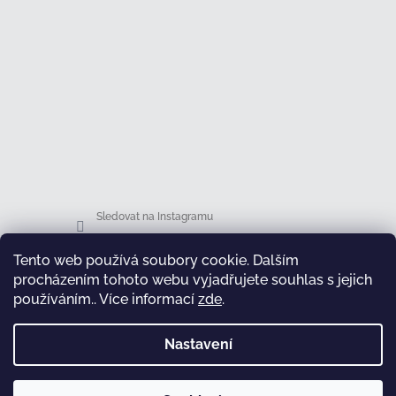
Sledovat na Instagramu
Tento web používá soubory cookie. Dalším
Facebook
procházením tohoto webu vyjadřujete souhlas s jejich
používáním.. Více informací
zde
.
Nastavení
test