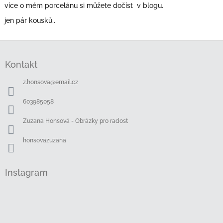
více o mém porcelánu si můžete dočíst v blogu.
jen pár kousků..
Z
á
Kontakt
p
a
z.honsova
@
email.cz
t
í
603985058
Zuzana Honsová - Obrázky pro radost
honsovazuzana
Instagram