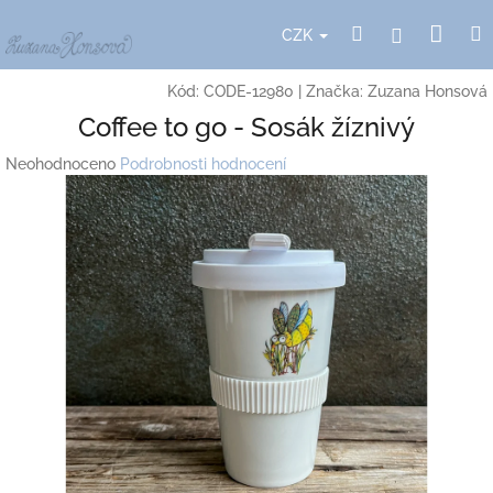
Přejít
Nák
Hledat
Přihlášení
na
CZK
obsah
koší
Kód:
CODE-12980
|
Značka:
Zuzana Honsová
Coffee to go - Sosák žíznivý
Průměrné
Neohodnoceno
Podrobnosti hodnocení
hodnocení
produktu
je
0,0
z
5
hvězdiček.