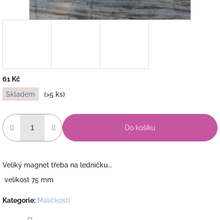
61 Kč
Měrná
Skladem
(>5 ks)
cena:
Do košíku
Veliký magnet třeba na ledničku...
velikost 75 mm
Kategorie
:
Maličkosti