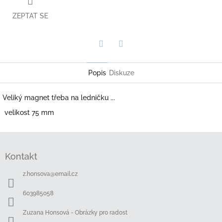
ZEPTAT SE
Twitter
Facebook
Popis
Diskuze
Veliký magnet třeba na ledničku ...
velikost 75 mm
Z
á
Kontakt
p
a
z.honsova
@
email.cz
t
í
603985058
Zuzana Honsová - Obrázky pro radost