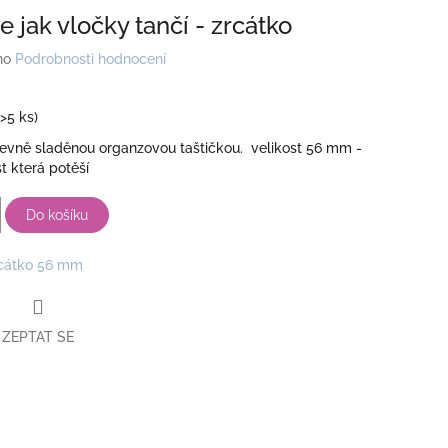
 jak vločky tančí - zrcátko
no
Podrobnosti hodnocení
(>5 ks)
revně sladěnou organzovou taštičkou. velikost 56 mm -
t která potěší
Do košíku
cátko 56 mm
ZEPTAT SE
book