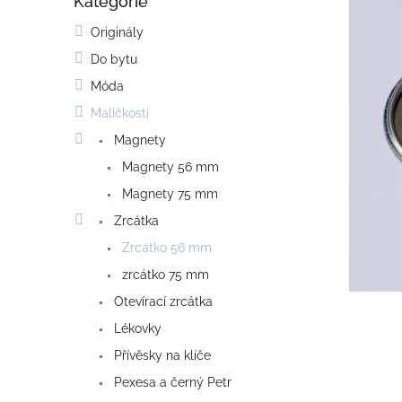
Kategorie
o
Přeskočit
kategorie
s
Originály
t
Do bytu
r
a
Móda
n
Maličkosti
n
í
Magnety
p
Magnety 56 mm
a
Magnety 75 mm
n
e
Zrcátka
l
Zrcátko 56 mm
zrcátko 75 mm
Otevírací zrcátka
Lékovky
Přívěsky na klíče
Pexesa a černý Petr