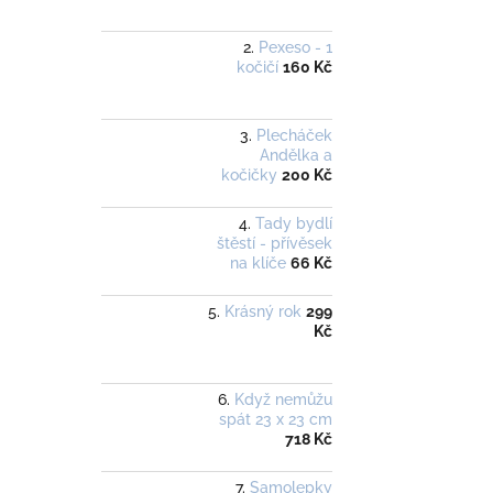
Pexeso - 1
kočičí
160 Kč
Plecháček
Andělka a
kočičky
200 Kč
Tady bydlí
štěstí - přívěsek
na klíče
66 Kč
Krásný rok
299
Kč
Když nemůžu
spát 23 x 23 cm
718 Kč
Samolepky