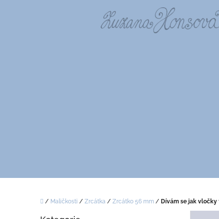
Přejít
na
obsah
Domů
/
Maličkosti
/
Zrcátka
/
Zrcátko 56 mm
/
Dívám se jak vločky 
P