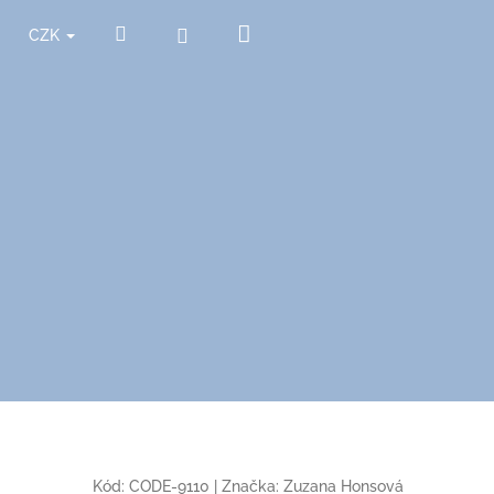
Nákupní
Hledat
Přihlášení
CZK
košík
Kód:
CODE-9110
|
Značka:
Zuzana Honsová