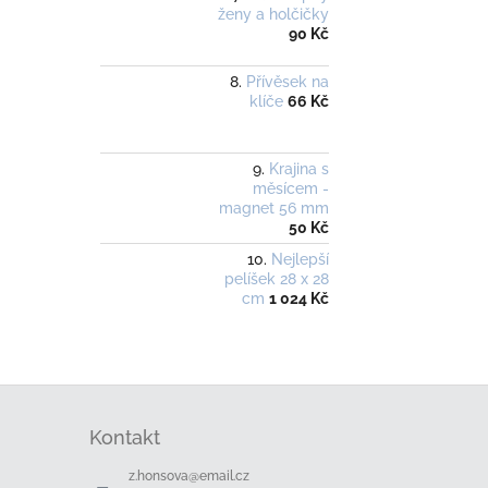
ženy a holčičky
90 Kč
Přívěsek na
klíče
66 Kč
Krajina s
měsícem -
magnet 56 mm
50 Kč
Nejlepší
pelíšek 28 x 28
cm
1 024 Kč
Z
á
Kontakt
p
a
z.honsova
@
email.cz