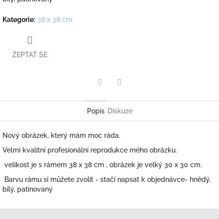
Kategorie
:
38 x 38 cm
ZEPTAT SE
Twitter
Facebook
Popis
Diskuze
Nový obrázek, který mám moc ráda.
Velmi kvalitní profesionální reprodukce mého obrázku.
velikost je s rámem 38 x 38 cm , obrázek je velký 30 x 30 cm.
Barvu rámu si můžete zvolit - stačí napsat k objednávce- hnědý,
bílý, patinovaný
Z