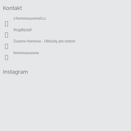
á
Kontakt
p
a
z.honsova
@
email.cz
t
í
603985058
Zuzana Honsová - Obrázky pro radost
honsovazuzana
Instagram