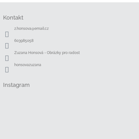
Z
á
Kontakt
p
a
z.honsova
@
email.cz
t
í
603985058
Zuzana Honsová - Obrázky pro radost
honsovazuzana
Instagram