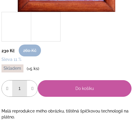
260 Kč
230 Kč
Sleva 11 %
Měrná
Skladem
(>5 ks)
cena:
Do košíku
Malá reprodukce mého obrázku, tištěná špičkovou technologií na
plátno.