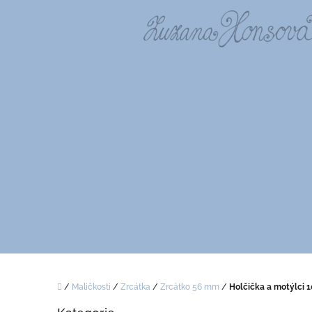
Přejít
na
obsah
Domů
/
Maličkosti
/
Zrcátka
/
Zrcátko 56 mm
/
Holčička a motýlci 
P