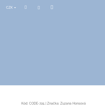
Nákupní
Hledat
Přihlášení
CZK
košík
Kód:
CODE-725
|
Značka:
Zuzana Honsová