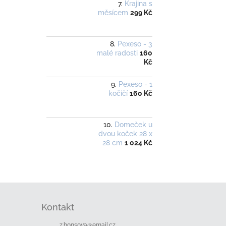
Krajina s
měsícem
299 Kč
Pexeso - 3
malé radosti
160
Kč
Pexeso - 1
kočičí
160 Kč
Domeček u
dvou koček 28 x
28 cm
1 024 Kč
Z
á
Kontakt
p
a
z.honsova
@
email.cz