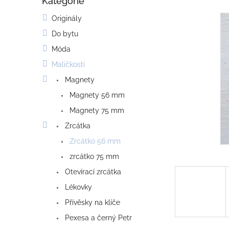
Kategorie
o
Přeskočit
kategorie
s
Originály
t
Do bytu
r
a
Móda
n
Maličkosti
n
í
Magnety
p
Magnety 56 mm
a
Magnety 75 mm
n
e
Zrcátka
l
Zrcátko 56 mm
zrcátko 75 mm
Otevírací zrcátka
Lékovky
Přívěsky na klíče
Pexesa a černý Petr