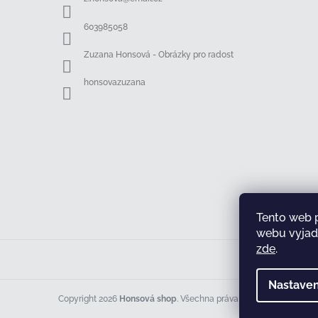
t
í
603985058
Zuzana Honsová - Obrázky pro radost
honsovazuzana
Tento web 
webu vyjadř
zde
.
Nastaven
Copyright 2026
Honsová shop
. Všechna práva vyhrazena.