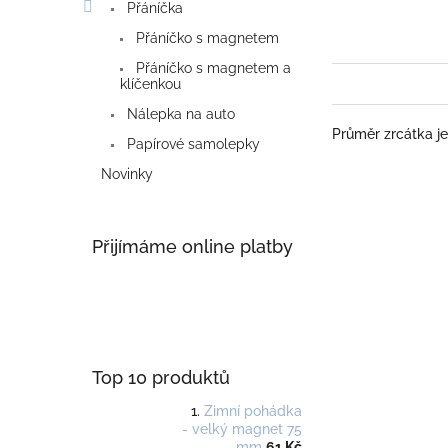
Přáníčka
Přáníčko s magnetem
Přáníčko s magnetem a
klíčenkou
Nálepka na auto
Průměr zrcátka je
Papírové samolepky
Novinky
Přijímáme online platby
Top 10 produktů
Zimní pohádka
- velký magnet 75
mm
61 Kč