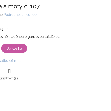
a a motýlci 107
no
Podrobnosti hodnocení
(>5 ks)
revně sladěnou organzovou taštičkou.
Do košíku
cátko 56 mm
ZEPTAT SE
book