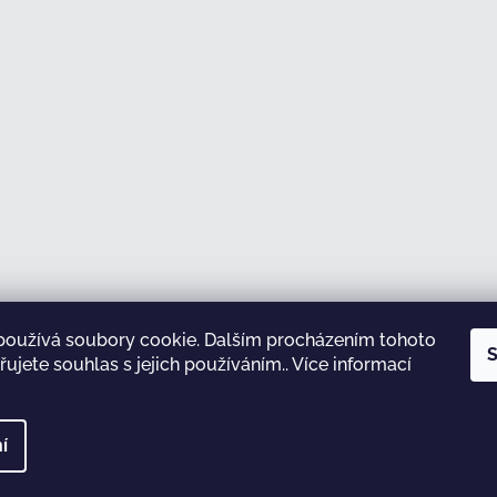
používá soubory cookie. Dalším procházením tohoto
Sledovat na Instagramu
S
ujete souhlas s jejich používáním.. Více informací
test
í