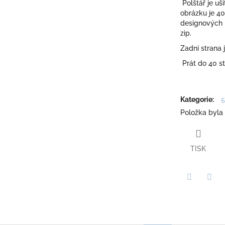
Polštář je uš
obrázku je 4
designových l
zip.
Zadní strana 
Prát do 40 st
Kategorie
:
5
Položka byla
TISK
Twitter
Face