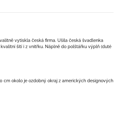
kvalitně vytiskla česká firma. Ušila česká švadlenka
alitní šití i z vnitřku. Náplně do polštářku výplň (duté
0 x40 cm okolo je ozdobný okraj z amerických designových