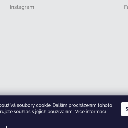
Instagram
F
používá soubory cookie. Dalším procházením tohoto
Sledovat na Instagramu
S
ujete souhlas s jejich používáním.. Více informací
test