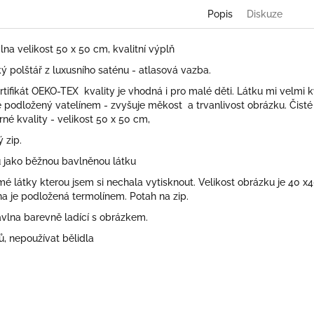
Popis
Diskuze
lna velikost 50 x 50 cm, kvalitní výplň
 polštář z luxusního saténu - atlasová vazba.
ertifikát OEKO-TEX kvality je vhodná i pro malé děti. Látku mi velmi 
e podložený vatelínem - zvyšuje měkost a trvanlivost obrázku. Čisté kv
rné kvality - velikost 50 x 50 cm,
 zip.
ů jako běžnou bavlněnou látku
z mé látky kterou jsem si nechala vytisknout. Velikost obrázku je 4
ana je podložená termolínem. Potah na zip.
avlna barevně ladící s obrázkem.
, nepoužívat bělidla