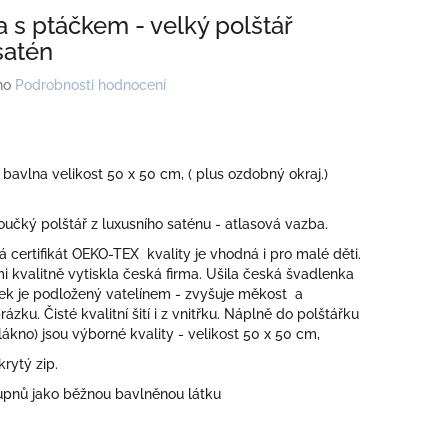
a s ptáčkem - velký polštář
satén
no
Podrobnosti hodnocení
 bavlna velikost 50 x 50 cm, ( plus ozdobný okraj.)
čký polštář z luxusního saténu - atlasová vazba.
má certifikát OEKO-TEX kvality je vhodná i pro malé děti.
i kvalitně vytiskla česká firma. Ušila česká švadlenka
zek je podložený vatelínem - zvyšuje měkost a
rázku. Čisté kvalitní šití i z vnitřku. Náplně do polštářku
lákno) jsou výborné kvality - velikost 50 x 50 cm,
krytý zip.
tupnů jako běžnou bavlněnou látku