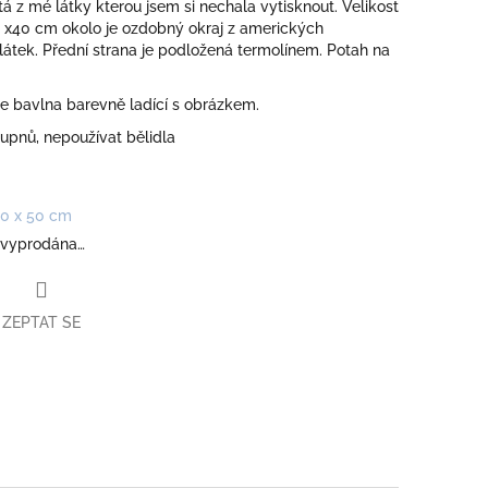
itá z mé látky kterou jsem si nechala vytisknout. Velikost
0 x40 cm okolo je ozdobný okraj z amerických
átek. Přední strana je podložená termolínem. Potah na
je bavlna barevně ladící s obrázkem.
upnů, nepoužívat bělidla
0 x 50 cm
 vyprodána…
ZEPTAT SE
book