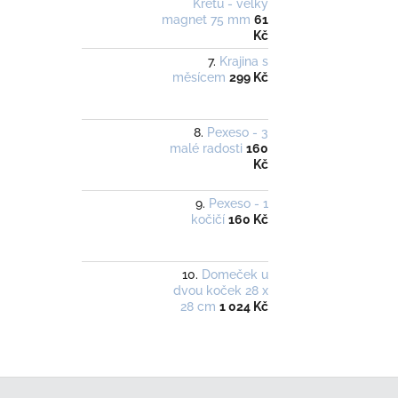
Krétu - velký
magnet 75 mm
61
Kč
Krajina s
měsícem
299 Kč
Pexeso - 3
malé radosti
160
Kč
Pexeso - 1
kočičí
160 Kč
Domeček u
dvou koček 28 x
28 cm
1 024 Kč
Z