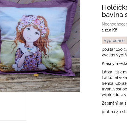
Holčičk
bavlna 
Průměrné
Neohodnoce
hodnocení
1 210 Kč
produktu
Měrná
Vyprodáno
je
cena:
0,0
polštář 100 %
z
kvalitní výplň
5
Krásný měkkou
hvězdiček.
Látka i tisk 
Látku mi velm
Irenka .Obrá
trvanlivost ob
výplň (duté v
Zapínání na s
prát na 40 s