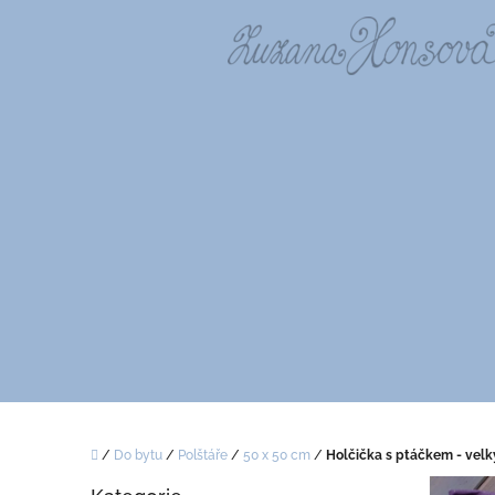
Přejít
na
obsah
Domů
/
Do bytu
/
Polštáře
/
50 x 50 cm
/
Holčička s ptáčkem - velk
P