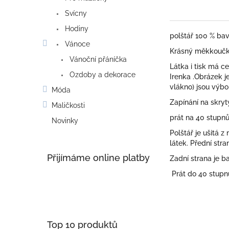
Svícny
Hodiny
polštář 100 % bav
Vánoce
Krásný měkkoučký
Vánoční přáníčka
Látka i tisk má c
Ozdoby a dekorace
Irenka .Obrázek j
vlákno) jsou výbo
Móda
Zapínání na skrytý
Maličkosti
prát na 40 stupn
Novinky
Polštář je ušitá 
látek. Přední str
Přijímáme online platby
Zadní strana je b
Prát do 40 stupnů
Top 10 produktů