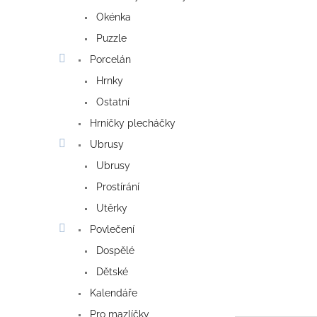
Okénka
Puzzle
Porcelán
Hrnky
Ostatní
Hrníčky plecháčky
Ubrusy
Ubrusy
Prostírání
Utěrky
Povlečení
Dospělé
Dětské
Kalendáře
Pro mazlíčky