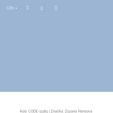
Nákupní
Hledat
Přihlášení
CZK
košík
Kód:
CODE-11183
|
Značka:
Zuzana Honsová