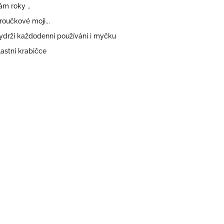
m roky ..
oučkové moji...
ydrží každodenní používání i myčku
astní krabičce