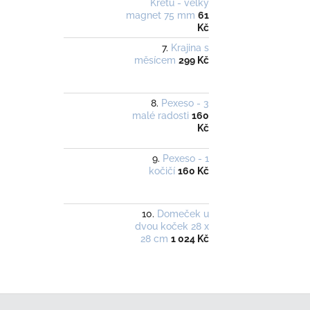
Krétu - velký
magnet 75 mm
61
Kč
Krajina s
měsícem
299 Kč
Pexeso - 3
malé radosti
160
Kč
Pexeso - 1
kočičí
160 Kč
Domeček u
dvou koček 28 x
28 cm
1 024 Kč
Z