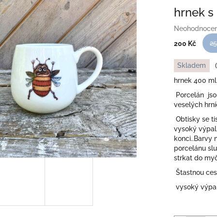
hrnek s
Průměrné
Neohodnoce
hodnocení
25
200 Kč
produktu
je
Měrná
Skladem
0,0
cena:
z
hrnek 400 ml
5
Porcelán jsou
hvězdiček.
veselých hrní
Obtisky se ti
vysoký výpal.
konci..Barvy 
porcelánu slu
strkat do myč
Štastnou cest
vysoký výpal