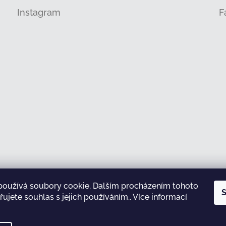
Instagram
F
používá soubory cookie. Dalším procházením tohoto
Sledovat na Instagramu
S
ujete souhlas s jejich používáním.. Více informací
test