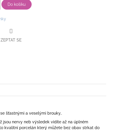
Do košíku
nky
ZEPTAT SE
book
se šťastnými a veselými brouky..
ož jsou nervy neb výsledek vidíte až na úplném
e to kvalitní porcelán který můžete bez obav strkat do