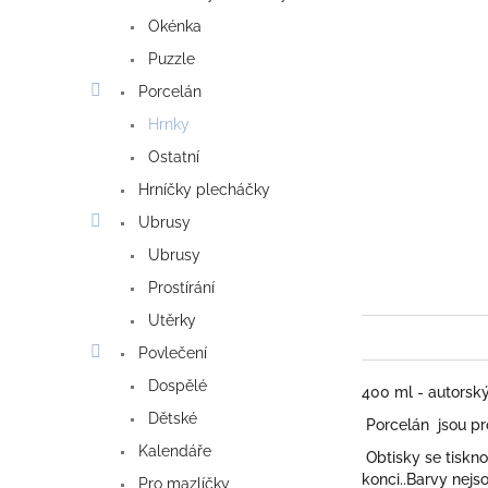
Okénka
Puzzle
Porcelán
Hrnky
Ostatní
Hrníčky plecháčky
Ubrusy
Ubrusy
Prostírání
Utěrky
Povlečení
Dospělé
400 ml - autorský
Dětské
Porcelán jsou pro
Kalendáře
Obtisky se tiskno
konci..Barvy nejso
Pro mazlíčky