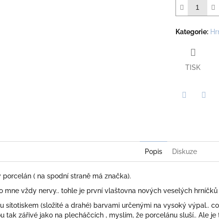
Kategorie
:
Hr
TISK
Twitter
Face
Popis
Diskuze
 porcelán ( na spodní straně má značka).
 mne vždy nervy.. tohle je první vlaštovna nových veselých hrníčků 
u sítotiskem (složité a drahé) barvami určenými na vysoký výpal.. c
u tak zářivé jako na plecháčcích , myslím, že porcelánu sluší.. Ale j