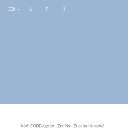
Nákupní
Hledat
Přihlášení
CZK
košík
Kód:
CODE-15080
|
Značka:
Zuzana Honsová