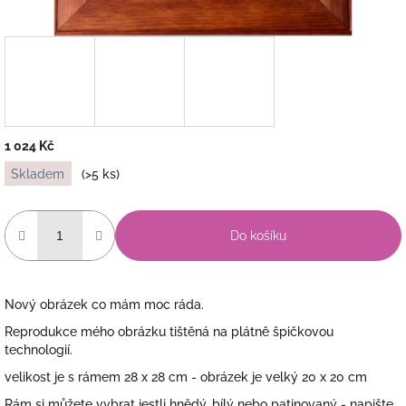
1 024 Kč
Měrná
Skladem
(>5 ks)
cena:
Do košíku
Nový obrázek co mám moc ráda.
Reprodukce mého obrázku tištěná na plátně špičkovou
technologií.
velikost je s rámem 28 x 28 cm - obrázek je velký 20 x 20 cm
Rám si můžete vybrat jestli hnědý, bílý nebo patinovaný - napište