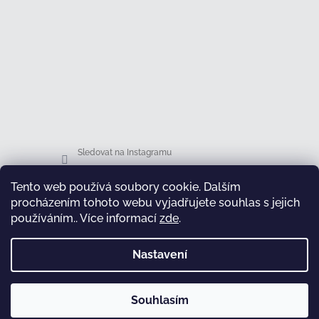
Sledovat na Instagramu
Tento web používá soubory cookie. Dalším
Facebook
procházením tohoto webu vyjadřujete souhlas s jejich
používáním.. Více informací
zde
.
Nastavení
test
Souhlasím
Copyright 2026
Honsová shop
. Všechna práva
Vytvořil Shoptet
vyhrazena.