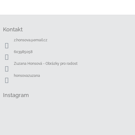
Z
á
Kontakt
p
a
z.honsova
@
email.cz
t
í
603985058
Zuzana Honsová - Obrázky pro radost
honsovazuzana
Instagram