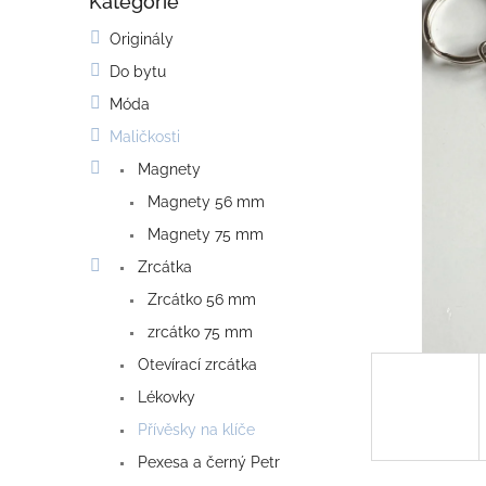
Kategorie
o
Přeskočit
kategorie
s
Originály
t
Do bytu
r
a
Móda
n
Maličkosti
n
í
Magnety
p
Magnety 56 mm
a
Magnety 75 mm
n
e
Zrcátka
l
Zrcátko 56 mm
zrcátko 75 mm
Otevírací zrcátka
Lékovky
Přívěsky na klíče
Pexesa a černý Petr