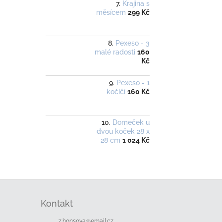
Krajina s
měsícem
299 Kč
Pexeso - 3
malé radosti
160
Kč
Pexeso - 1
kočičí
160 Kč
Domeček u
dvou koček 28 x
28 cm
1 024 Kč
Z
á
Kontakt
p
a
z.honsova
@
email.cz