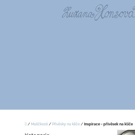
Přejít
na
obsah
Domů
/
Maličkosti
/
Přívěsky na klíče
/
Inspirace - přívěsek na klíče
P