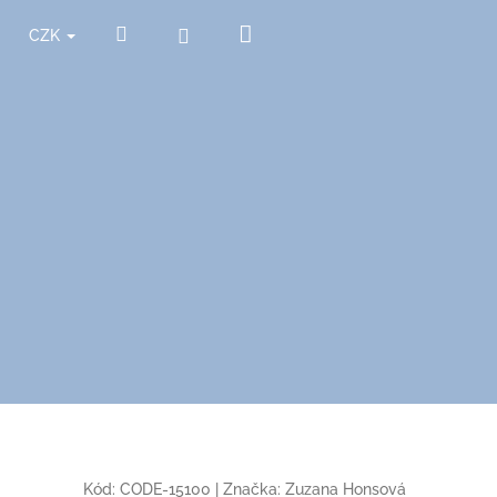
Nákupní
Hledat
Přihlášení
CZK
košík
Kód:
CODE-15100
|
Značka:
Zuzana Honsová