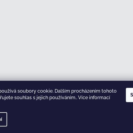
používá soubory cookie. Dalším procházením tohoto
Sledovat na Instagramu
S
ujete souhlas s jejich používáním.. Více informací
test
í