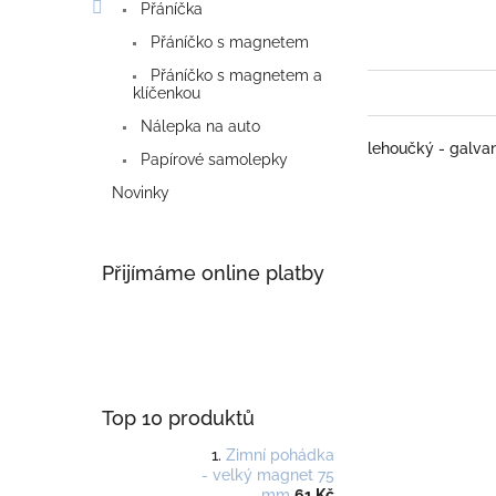
Přáníčka
Přáníčko s magnetem
Přáníčko s magnetem a
klíčenkou
Nálepka na auto
lehoučký - galvan
Papírové samolepky
Novinky
Přijímáme online platby
Top 10 produktů
Zimní pohádka
- velký magnet 75
mm
61 Kč