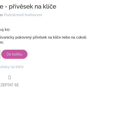
e - přívěsek na klíče
no
Podrobnosti hodnocení
(>5 ks)
lvanicky pokovený přívěsek na klíče nebo na cokoli.
mm.
Do košíku
ívěsky na klíče
ZEPTAT SE
book