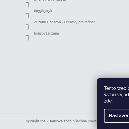
t
í
603985058
Zuzana Honsová - Obrázky pro radost
honsovazuzana
Tento web 
webu vyjadř
zde
.
Nastaven
Copyright 2026
Honsová shop
. Všechna práva vyhrazena.