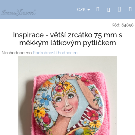
Přejít
Nák
Hledat
Přihlášení
na
CZK
obsah
koší
Kód:
64858
Inspirace - větší zrcátko 75 mm s
měkkým látkovým pytlíčkem
Průměrné
Neohodnoceno
Podrobnosti hodnocení
hodnocení
produktu
je
0,0
z
5
hvězdiček.