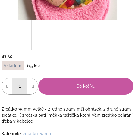
83 Kč
Měrná
Skladem
(>5 ks)
cena:
Do košíku
Zrcátko 75 mm velké - z jedné strany můj obrázek, z druhé strany
zrcátko. K zrcátku patří měkká taštička která Vám zrcátko ochrání
třeba v kabelce..
Kategorie
:
zrcátko 75 mm