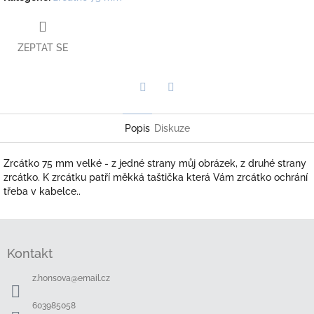
ZEPTAT SE
Twitter
Facebook
Popis
Diskuze
Zrcátko 75 mm velké - z jedné strany můj obrázek, z druhé strany
zrcátko. K zrcátku patří měkká taštička která Vám zrcátko ochrání
třeba v kabelce..
Z
á
Kontakt
p
a
z.honsova
@
email.cz
t
í
603985058