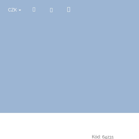
Nákupní
Hledat
Přihlášení
CZK
košík
Kód:
64231