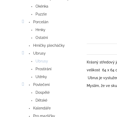
Okénka
Puzzle
Porcelán
Hrnky
Ostatní
Hrníčky plecháčky
Ubrusy
Ubrusy
Krásný středový j
Prostírání
velikost 64 x 64
Utěrky
Ubrus je
vystužen
Povlečení
Myslím, že ve sku
Dospělé
Dětské
Kalendáře
Pro mazlíčky