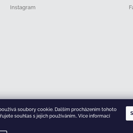
Instagram
F
používá soubory cookie. Dalším procházením tohoto
Sledovat na Instagramu
S
ujete souhlas s jejich používáním.. Více informací
test