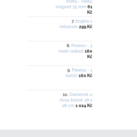
Krétu - velký
magnet 75 mm
61
Kč
Krajina s
měsícem
299 Kč
Pexeso - 3
malé radosti
160
Kč
Pexeso - 1
kočičí
160 Kč
Domeček u
dvou koček 28 x
28 cm
1 024 Kč
Z