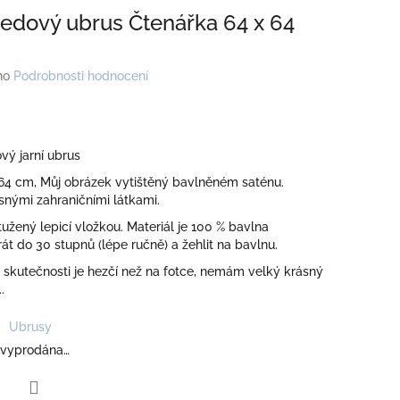
tředový ubrus Čtenářka 64 x 64
no
Podrobnosti hodnocení
vý jarní ubrus
 64 cm, Můj obrázek vytištěný bavlněném saténu.
snými zahraničními látkami.
tužený lepicí vložkou. Materiál je 100 % bavlna
rát do 30 stupnů (lépe ručně) a žehlit na bavlnu.
 skutečnosti je hezčí než na fotce, nemám velký krásný
.
Ubrusy
 vyprodána…