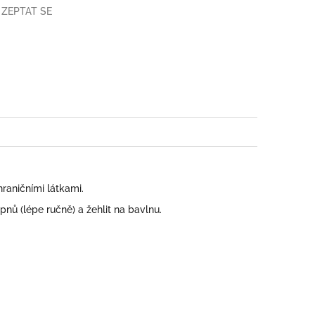
ZEPTAT SE
book
raničními látkami.
pnů (lépe ručně) a žehlit na bavlnu.