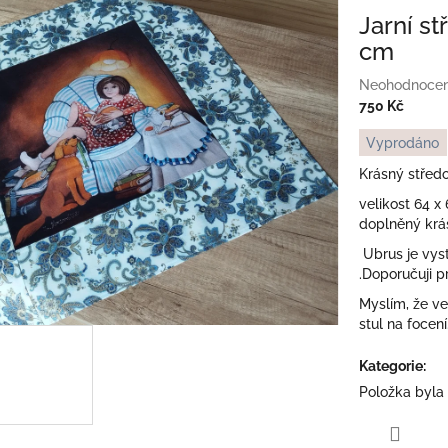
Jarní s
cm
Průměrné
Neohodnoce
hodnocení
750 Kč
produktu
Měrná
Vyprodáno
je
cena:
0,0
Krásný středo
z
velikost 64 x
5
doplněný krá
hvězdiček.
Ubrus je
vys
.Doporučuji p
Myslím, že ve
stul na focení.
Kategorie
:
Položka byla