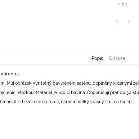
TISK
Twitter
Face
Popis
Diskuze
arní ubrus
 cm, Můj obrázek vytištěný bavlněném saténu ,doplněný krásnými zah
ý lepicí vložkou. Materiál je 100 % bavlna .Doporučuji prát do 30 stu
tečnosti je hezčí než na fotce, nemám velký krásný stul na focení..