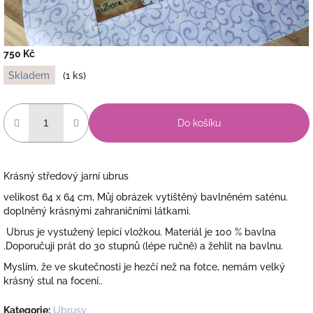
750 Kč
Měrná
Skladem
(1 ks)
cena:
Do košíku
Krásný středový jarní ubrus
velikost 64 x 64 cm, Můj obrázek vytištěný bavlněném saténu.
doplněný krásnými zahraničními látkami.
Ubrus je
vystužený lepicí vložkou. Materiál je 100 % bavlna
.Doporučuji prát do 30 stupnů (lépe ručně) a žehlit na bavlnu.
Myslím, že ve skutečnosti je hezčí než na fotce, nemám velký
krásný stul na focení..
Kategorie
:
Ubrusy