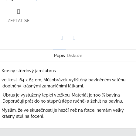
ZEPTAT SE
Twitter
Facebook
Popis
Diskuze
Krásný středový jarní ubrus
velikost 64 x 64 cm, Můj obrázek vytištěný bavlněném saténu
,doplněný krásnými zahraničními látkami.
Ubrus je
vystužený lepicí vložkou. Materiál je 100 % bavlna
.Doporučuji prát do 30 stupnů (lépe ručně) a žehlit na bavlnu.
Myslím, že ve skutečnosti je hezčí než na fotce, nemám velký
krásný stul na focení..
Z