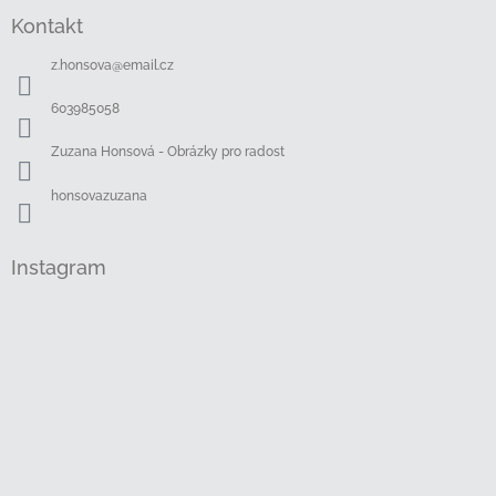
á
Kontakt
p
a
z.honsova
@
email.cz
t
í
603985058
Zuzana Honsová - Obrázky pro radost
honsovazuzana
Instagram