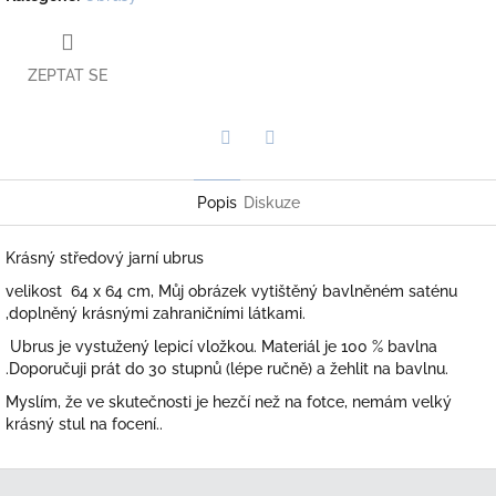
ZEPTAT SE
Twitter
Facebook
Popis
Diskuze
Krásný středový jarní ubrus
velikost 64 x 64 cm, Můj obrázek vytištěný bavlněném saténu
,doplněný krásnými zahraničními látkami.
Ubrus je
vystužený lepicí vložkou. Materiál je 100 % bavlna
.Doporučuji prát do 30 stupnů (lépe ručně) a žehlit na bavlnu.
Myslím, že ve skutečnosti je hezčí než na fotce, nemám velký
krásný stul na focení..
Z