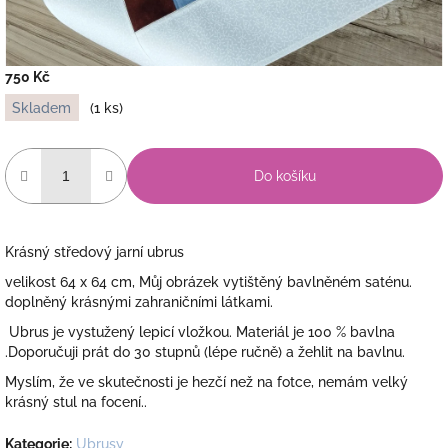
750 Kč
Měrná
Skladem
(1 ks)
cena:
Do košíku
Krásný středový jarní ubrus
velikost 64 x 64 cm, Můj obrázek vytištěný bavlněném saténu.
doplněný krásnými zahraničními látkami.
Ubrus je
vystužený lepicí vložkou. Materiál je 100 % bavlna
.Doporučuji prát do 30 stupnů (lépe ručně) a žehlit na bavlnu.
Myslím, že ve skutečnosti je hezčí než na fotce, nemám velký
krásný stul na focení..
Kategorie
:
Ubrusy