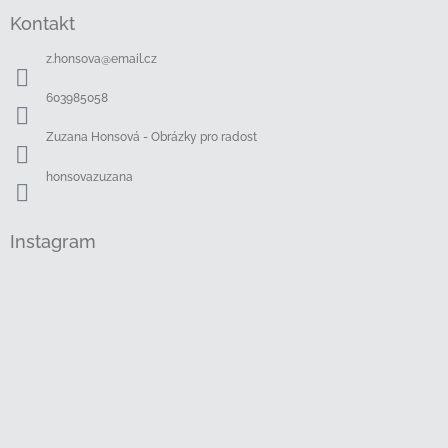
á
Kontakt
p
a
z.honsova
@
email.cz
t
í
603985058
Zuzana Honsová - Obrázky pro radost
honsovazuzana
Instagram