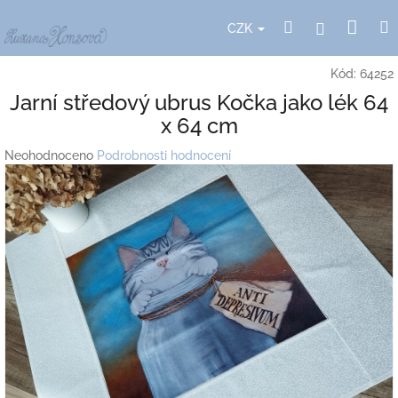
Přejít
Nák
Hledat
Přihlášení
na
CZK
obsah
koší
Kód:
64252
Jarní středový ubrus Kočka jako lék 64
x 64 cm
Průměrné
Neohodnoceno
Podrobnosti hodnocení
hodnocení
produktu
je
0,0
z
5
hvězdiček.