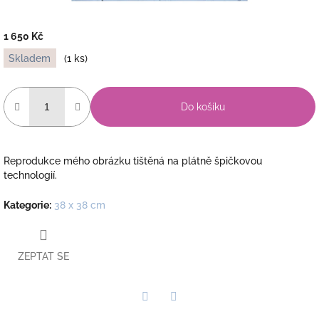
1 650 Kč
Měrná
Skladem
(1 ks)
cena:
Do košíku
Reprodukce mého obrázku tištěná na plátně špičkovou
technologií.
Kategorie
:
38 x 38 cm
ZEPTAT SE
Twitter
Facebook