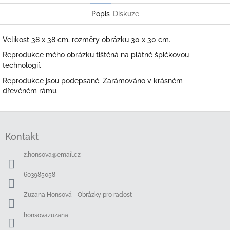
Popis
Diskuze
Velikost 38 x 38 cm, rozměry obrázku 30 x 30 cm.
Reprodukce mého obrázku tištěná na plátně špičkovou
technologií.
Reprodukce jsou podepsané. Zarámováno v krásném
dřevěném rámu.
Z
á
Kontakt
p
a
z.honsova
@
email.cz
t
í
603985058
Zuzana Honsová - Obrázky pro radost
honsovazuzana