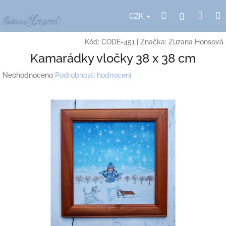
Přejít
Nák
Hledat
Přihlášení
na
CZK
obsah
koší
Kód:
CODE-451
|
Značka:
Zuzana Honsová
Kamarádky vločky 38 x 38 cm
Průměrné
Neohodnoceno
Podrobnosti hodnocení
hodnocení
produktu
je
0,0
z
5
hvězdiček.