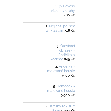
4x Pexeso
všechny druhy
480 Kč
Nejlepší pelíšek
23 x 23 cm
718 Kč
Otevírací
obrázek -
Andělka a
kočičky
849 Kč
Andělka -
malované housle
9 900 Kč
Domeček -
malované housle
9 900 Kč
Krásný rok 28 x
28 cm
1 024 Kč