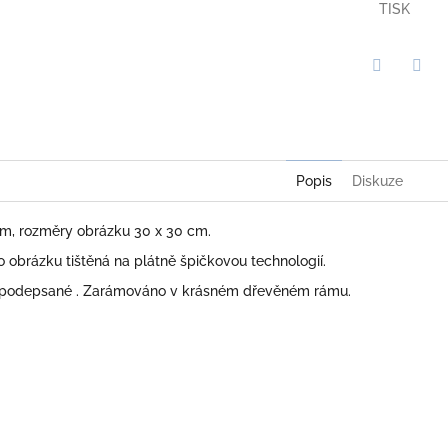
TISK
Twitter
Face
Popis
Diskuze
 cm, rozměry obrázku 30 x 30 cm.
obrázku tištěná na plátně špičkovou technologií.
 podepsané . Zarámováno v krásném dřevěném rámu.