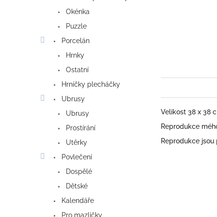
Okénka
Puzzle
Porcelán
Hrnky
Ostatní
Hrníčky plecháčky
Ubrusy
Velikost 38 x 38
Ubrusy
Reprodukce mého 
Prostírání
Reprodukce jsou
Utěrky
Povlečení
Dospělé
Dětské
Kalendáře
Pro mazlíčky