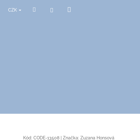
Nákupní
Hledat
Přihlášení
CZK
košík
Kód:
CODE-13508
|
Značka:
Zuzana Honsová