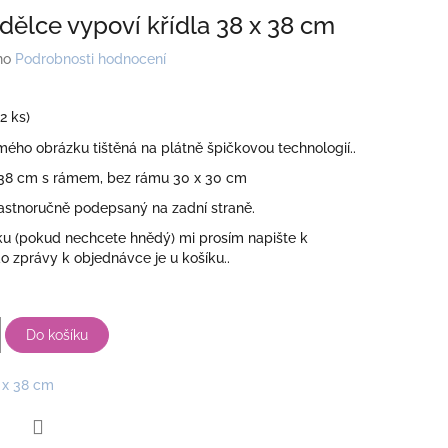
dělce vypoví křídla 38 x 38 cm
no
Podrobnosti hodnocení
(2 ks)
ho obrázku tištěná na plátně špičkovou technologií..
x 38 cm s rámem, bez rámu 30 x 30 cm
lastnoručně podepsaný na zadní straně.
u (pokud nechcete hnědý) mi prosím napište k
 zprávy k objednávce je u košíku..
Do košíku
 x 38 cm