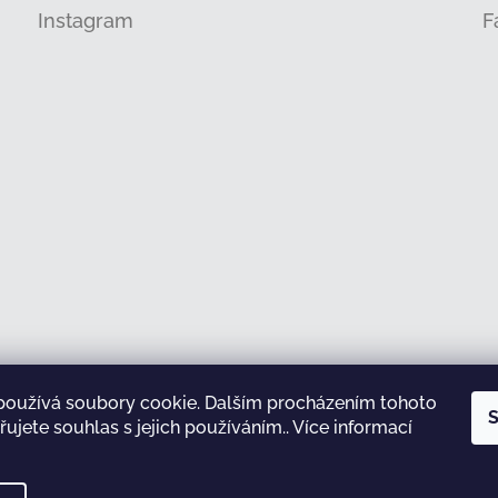
Instagram
F
používá soubory cookie. Dalším procházením tohoto
Sledovat na Instagramu
S
ujete souhlas s jejich používáním.. Více informací
test