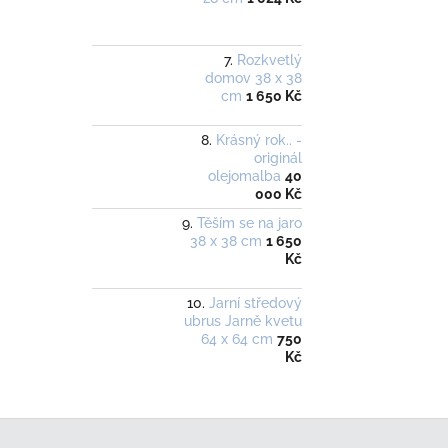
Rozkvetlý
domov 38 x 38
cm
1 650 Kč
Krásný rok.. -
originál
olejomalba
40
000 Kč
Těším se na jaro
38 x 38 cm
1 650
Kč
Jarní středový
ubrus Jarně kvetu
64 x 64 cm
750
Kč
Z