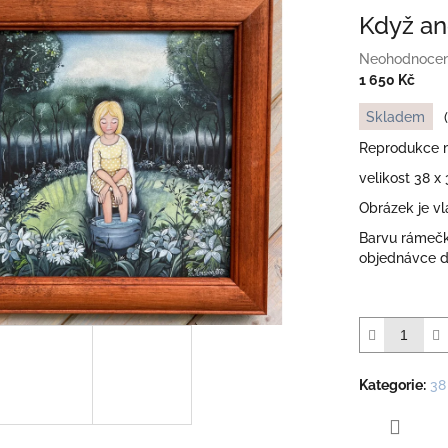
Když an
Průměrné
Neohodnoce
hodnocení
1 650 Kč
produktu
Měrná
Skladem
je
cena:
0,0
Reprodukce mé
z
velikost 38 
5
hvězdiček.
Obrázek je v
Barvu rámečk
objednávce do
Kategorie
:
38