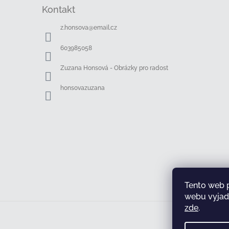
á
Kontakt
p
a
z.honsova
@
email.cz
t
í
603985058
Zuzana Honsová - Obrázky pro radost
honsovazuzana
Tento web 
webu vyjadř
zde
.