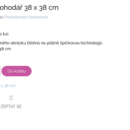
pohodář 38 x 38 cm
no
Podrobnosti hodnocení
(1 ks)
ho obrázku tištěná na plátně špičkovou technologií..
 38 cm
Do košíku
 x 38 cm
ZEPTAT SE