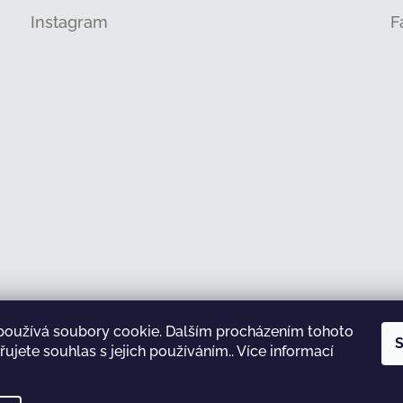
Instagram
F
používá soubory cookie. Dalším procházením tohoto
Sledovat na Instagramu
S
ujete souhlas s jejich používáním.. Více informací
test