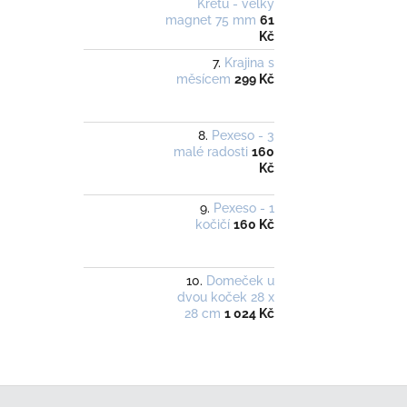
Krétu - velký
magnet 75 mm
61
Kč
Krajina s
měsícem
299 Kč
Pexeso - 3
malé radosti
160
Kč
Pexeso - 1
kočičí
160 Kč
Domeček u
dvou koček 28 x
28 cm
1 024 Kč
Z