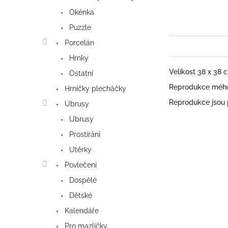
Okénka
Puzzle
Porcelán
Hrnky
Velikost 38 x 38
Ostatní
Reprodukce mého 
Hrníčky plecháčky
Reprodukce jsou
Ubrusy
Ubrusy
Prostírání
Utěrky
Povlečení
Dospělé
Dětské
Kalendáře
Pro mazlíčky