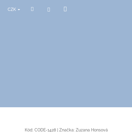
Nákupní
Hledat
Přihlášení
CZK
košík
Kód:
CODE-1428
|
Značka:
Zuzana Honsová