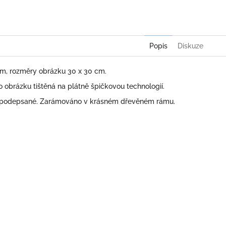
Twitter
Face
Popis
Diskuze
 cm, rozměry obrázku 30 x 30 cm.
obrázku tištěná na plátně špičkovou technologií.
 podepsané. Zarámováno v krásném dřevěném rámu.