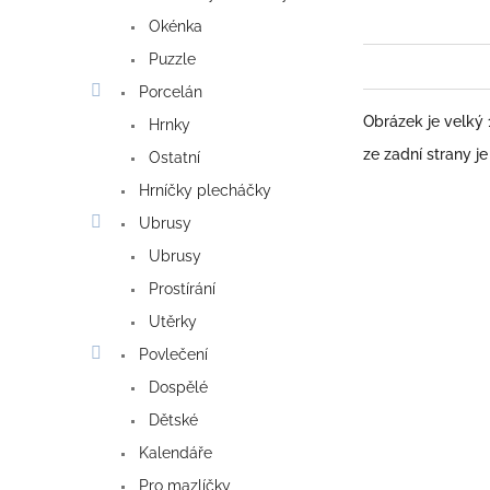
Okénka
Puzzle
Porcelán
Obrázek je velký
Hrnky
ze zadní strany j
Ostatní
Hrníčky plecháčky
Ubrusy
Ubrusy
Prostírání
Utěrky
Povlečení
Dospělé
Dětské
Kalendáře
Pro mazlíčky