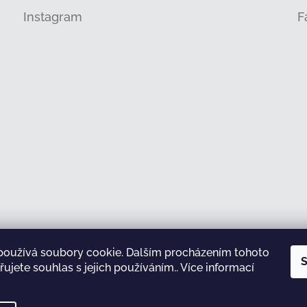
Instagram
F
používá soubory cookie. Dalším procházením tohoto
Sledovat na Instagramu
S
ujete souhlas s jejich používáním.. Více informací
test