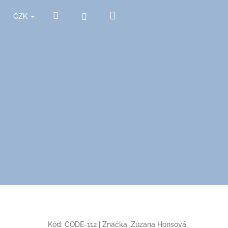
Nákupní
Hledat
Přihlášení
CZK
košík
Kód:
CODE-112
|
Značka:
Zuzana Honsová