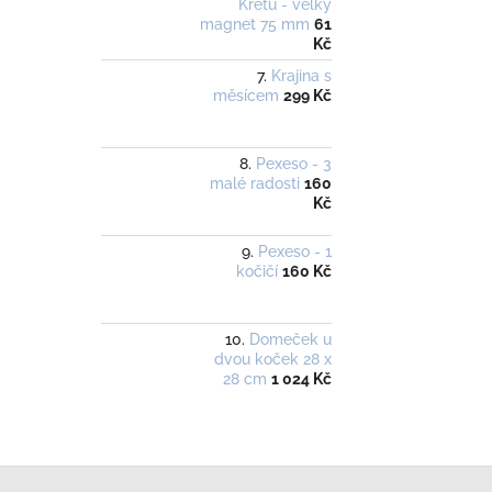
Krétu - velký
magnet 75 mm
61
Kč
Krajina s
měsícem
299 Kč
Pexeso - 3
malé radosti
160
Kč
Pexeso - 1
kočičí
160 Kč
Domeček u
dvou koček 28 x
28 cm
1 024 Kč
Z