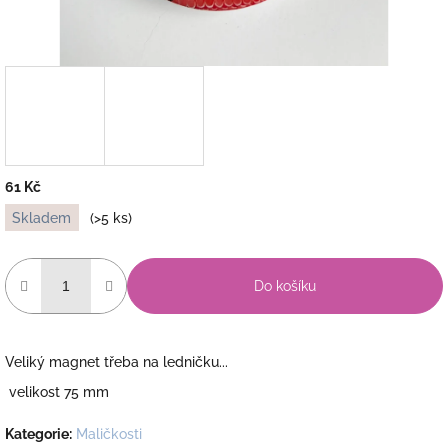
61 Kč
Měrná
Skladem
(>5 ks)
cena:
Do košíku
Veliký magnet třeba na ledničku...
velikost 75 mm
Kategorie
:
Maličkosti