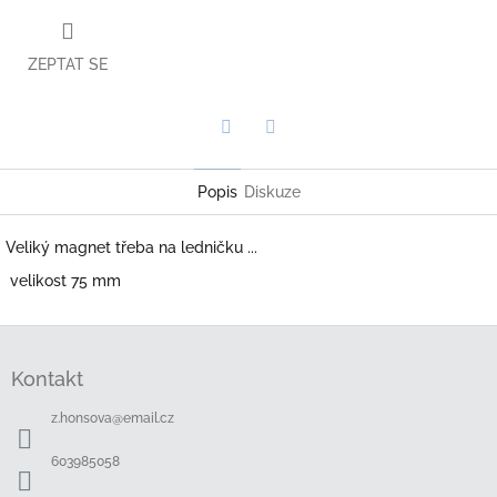
ZEPTAT SE
Twitter
Facebook
Popis
Diskuze
Veliký magnet třeba na ledničku ...
velikost 75 mm
Z
á
Kontakt
p
a
z.honsova
@
email.cz
t
í
603985058