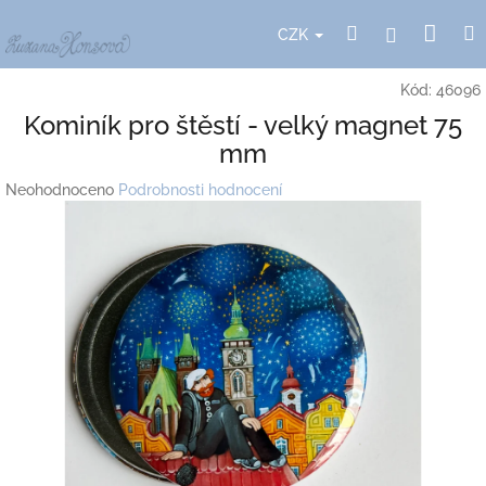
Přejít
Nák
Hledat
Přihlášení
na
CZK
obsah
koší
Kód:
46096
Kominík pro štěstí - velký magnet 75
mm
Průměrné
Neohodnoceno
Podrobnosti hodnocení
hodnocení
produktu
je
0,0
z
5
hvězdiček.