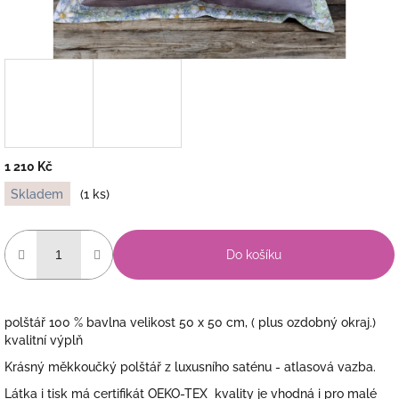
1 210 Kč
Měrná
Skladem
(1 ks)
cena:
Do košíku
polštář 100 % bavlna velikost 50 x 50 cm, ( plus ozdobný okraj.)
kvalitní výplň
Krásný měkkoučký polštář z luxusního saténu - atlasová vazba.
Látka i tisk má certifikát OEKO-TEX kvality je vhodná i pro malé