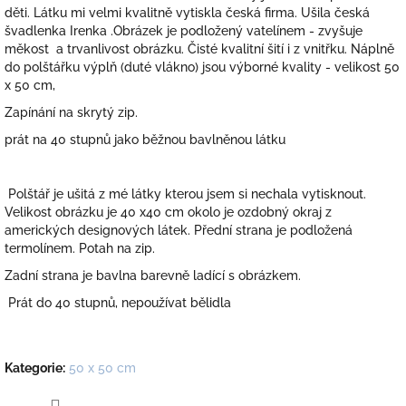
děti. Látku mi velmi kvalitně vytiskla česká firma. Ušila česká
švadlenka Irenka .Obrázek je podložený vatelínem - zvyšuje
měkost a trvanlivost obrázku. Čisté kvalitní šití i z vnitřku. Náplně
do polštářku výplň (duté vlákno) jsou výborné kvality - velikost 50
x 50 cm,
Zapínání na skrytý zip.
prát na 40 stupnů jako běžnou bavlněnou látku
Polštář je ušitá z mé látky kterou jsem si nechala vytisknout.
Velikost obrázku je 40 x40 cm okolo je ozdobný okraj z
amerických designových látek. Přední strana je podložená
termolínem. Potah na zip.
Zadní strana je bavlna barevně ladící s obrázkem.
Prát do 40 stupnů, nepoužívat bělidla
Kategorie
:
50 x 50 cm