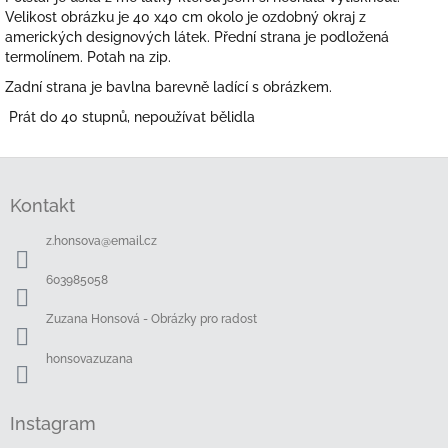
Velikost obrázku je 40 x40 cm okolo je ozdobný okraj z
amerických designových látek. Přední strana je podložená
termolínem. Potah na zip.
Zadní strana je bavlna barevně ladící s obrázkem.
Prát do 40 stupnů, nepoužívat bělidla
Z
á
Kontakt
p
a
z.honsova
@
email.cz
t
í
603985058
Zuzana Honsová - Obrázky pro radost
honsovazuzana
Instagram