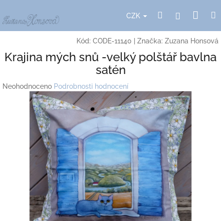
Přejít
Nák
Hledat
Přihlášení
na
CZK
obsah
koší
Kód:
CODE-11140
|
Značka:
Zuzana Honsová
Krajina mých snů -velký polštář bavlna
satén
Průměrné
Neohodnoceno
Podrobnosti hodnocení
hodnocení
produktu
je
0,0
z
5
hvězdiček.