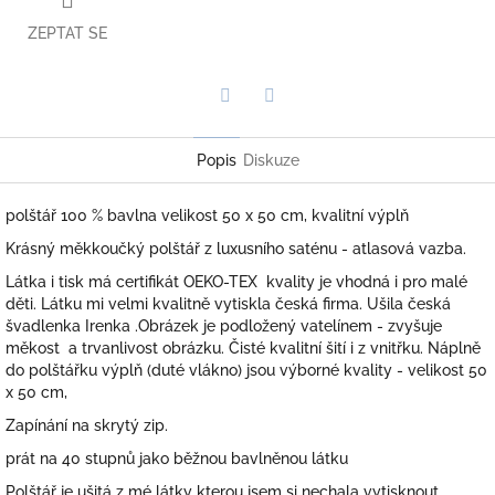
ZEPTAT SE
Twitter
Facebook
Popis
Diskuze
polštář 100 % bavlna velikost 50 x 50 cm, kvalitní výplň
Krásný měkkoučký polštář z luxusního saténu - atlasová vazba.
Látka i tisk má certifikát OEKO-TEX kvality je vhodná i pro malé
děti. Látku mi velmi kvalitně vytiskla česká firma. Ušila česká
švadlenka Irenka .Obrázek je podložený vatelínem - zvyšuje
měkost a trvanlivost obrázku. Čisté kvalitní šití i z vnitřku. Náplně
do polštářku výplň (duté vlákno) jsou výborné kvality - velikost 50
x 50 cm,
Zapínání na skrytý zip.
prát na 40 stupnů jako běžnou bavlněnou látku
Polštář je ušitá z mé látky kterou jsem si nechala vytisknout.