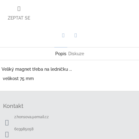
ZEPTAT SE
Twitter
Facebook
Popis
Diskuze
Veliký magnet třeba na ledničku ...
velikost 75 mm
Z
á
Kontakt
p
a
z.honsova
@
email.cz
t
í
603985058