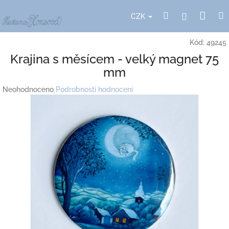
Přejít
Nák
Hledat
Přihlášení
na
CZK
obsah
koší
Kód:
49245
Krajina s měsícem - velký magnet 75
mm
Průměrné
Neohodnoceno
Podrobnosti hodnocení
hodnocení
produktu
je
0,0
z
5
hvězdiček.