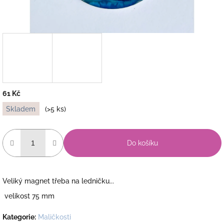
61 Kč
Měrná
Skladem
(>5 ks)
cena:
Do košíku
Veliký magnet třeba na ledničku...
velikost 75 mm
Kategorie
:
Maličkosti