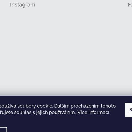
Instagram
F
používá soubory cookie. Dalším procházením tohoto
Sledovat na Instagramu
S
ujete souhlas s jejich používáním.. Více informací
test