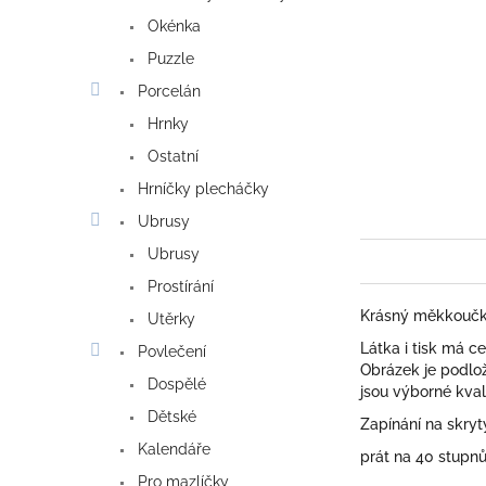
Okénka
Puzzle
Porcelán
Hrnky
Ostatní
Hrníčky plecháčky
Ubrusy
Ubrusy
Prostírání
Krásný měkkoučký
Utěrky
Látka i tisk má c
Povlečení
Obrázek je podlož
Dospělé
jsou výborné kval
Dětské
Zapínání na skrytý
Kalendáře
prát na 40 stupn
Pro mazlíčky