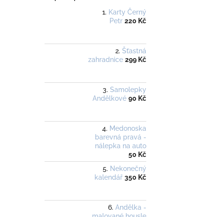
Karty Černý
Petr
220 Kč
Šťastná
zahradnice
299 Kč
Samolepky
Andělkové
90 Kč
Medonoska
barevná pravá -
nálepka na auto
50 Kč
Nekonečný
kalendář
350 Kč
Andělka -
malované housle