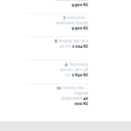
9 900 Kč
Domeček -
malované housle
9 900 Kč
Krásný rok 28 x
28 cm
1 024 Kč
Rozkvetlý
domov 38 x 38
cm
1 650 Kč
Krásný rok.. -
originál
olejomalba
40
000 Kč
Z