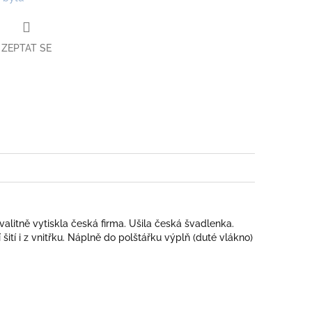
ZEPTAT SE
book
valitně vytiskla česká firma. Ušila česká švadlenka.
ití i z vnitřku. Náplně do polštářku výplň (duté vlákno)