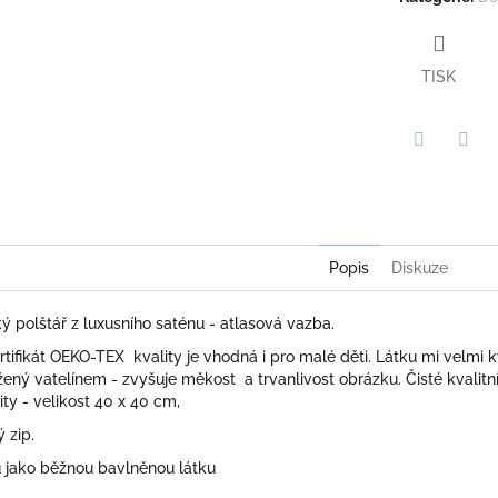
TISK
Twitter
Face
Popis
Diskuze
 polštář z luxusního saténu - atlasová vazba.
ertifikát OEKO-TEX kvality je vhodná i pro malé děti. Látku mi velmi k
ený vatelínem - zvyšuje měkost a trvanlivost obrázku. Čisté kvalitní š
ity - velikost 40 x 40 cm,
 zip.
ů jako běžnou bavlněnou látku