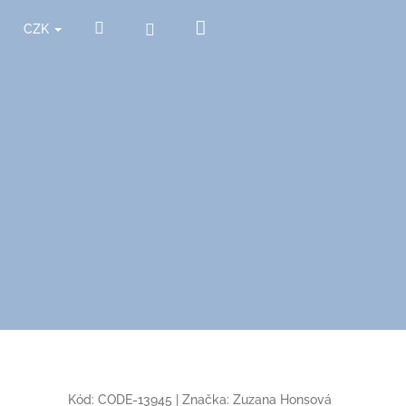
Nákupní
Hledat
Přihlášení
CZK
košík
Kód:
CODE-13945
|
Značka:
Zuzana Honsová