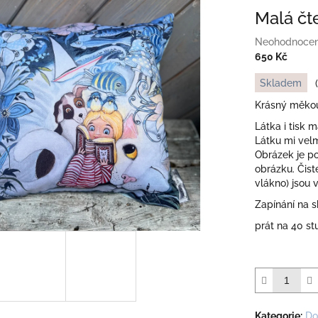
Malá čt
Průměrné
Neohodnoce
hodnocení
650 Kč
produktu
Měrná
Skladem
je
cena:
0,0
Krásný měkouč
z
Látka i tisk 
5
Látku mi velm
hvězdiček.
Obrázek je p
obrázku. Čisté
vlákno) jsou 
Zapínání na s
prát na 40 s
Kategorie
:
Do