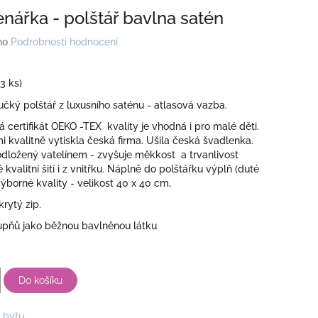
enářka - polštář bavlna satén
no
Podrobnosti hodnocení
(3 ks)
ký polštář z luxusního saténu - atlasová vazba.
má certifikát OEKO -TEX kvality je vhodná i pro malé děti.
i kvalitně vytiskla česká firma. Ušila česká švadlenka.
odložený vatelínem - zvyšuje měkkost a trvanlivost
 kvalitní šití i z vnitřku. Náplně do polštářku výplň (duté
výborné kvality - velikost 40 x 40 cm,
krytý zip.
tupňů jako běžnou bavlněnou látku
Do košíku
 bytu