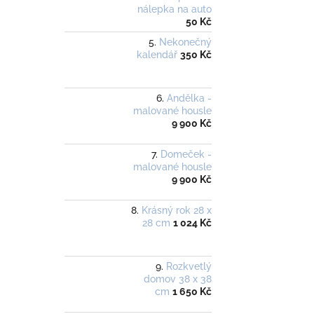
nálepka na auto
50 Kč
Nekonečný
kalendář
350 Kč
Andělka -
malované housle
9 900 Kč
Domeček -
malované housle
9 900 Kč
Krásný rok 28 x
28 cm
1 024 Kč
Rozkvetlý
domov 38 x 38
cm
1 650 Kč