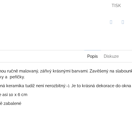
TISK
Twitter
Face
Popis
Diskuze
ou ručně malovaný, zářivý krásnými barvami. Zavěšený na slabo
ky a peříčky.
ená keramika tudíž není nerozbitný:-). Je to krásná dekorace do okn
e asi 10 x 6 cm
vě zabalené