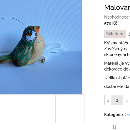
Malovan
Průměrné
Neohodnoce
hodnocení
570 Kč
produktu
Měrná
Skladem
je
cena:
0,0
Krásný ptáče
z
Zavěšený na 
5
skleněnými b
hvězdiček.
Materiál je v
dekorace do 
velikost ptáč
dostanete dá
Kategorie
:
Or