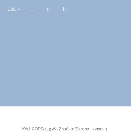
Nákupní
Hledat
Přihlášení
CZK
košík
Kód:
CODE-14976
|
Značka:
Zuzana Honsová