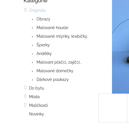
Kategorie
o
Přeskočit
kategorie
s
Originály
t
Obrazy
r
a
Malované housle
n
Malované mlýnky, krabičky..
n
í
Šperky
p
Andělky
a
Malovaní ptáčci, zajíčci..
n
e
Malované domečky
l
Dárkové poukazy
Do bytu
Móda
Maličkosti
Novinky