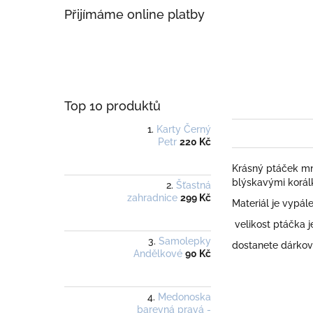
Přijímáme online platby
Top 10 produktů
Karty Černý
Petr
220 Kč
Krásný ptáček mn
blýskavými korál
Šťastná
zahradnice
299 Kč
Materiál je vypál
velikost ptáčka j
Samolepky
dostanete dárko
Andělkové
90 Kč
Medonoska
barevná pravá -