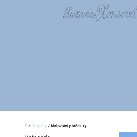
Přejít
na
obsah
Domů
/
Originály
/
Malovaný ptáček 13
P