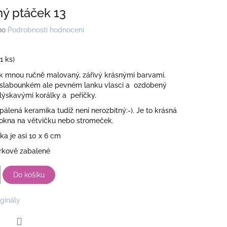
ý ptáček 13
no
Podrobnosti hodnocení
(1 ks)
k mnou ručně malovaný, zářivý krásnými barvami.
slabounkém ale pevném lanku vlasci a ozdobený
lýskavými korálky a peříčky.
ypálená keramika tudíž není nerozbitný:-). Je to krásná
okna na větvičku nebo stromeček.
ka je asi 10 x 6 cm
rkově zabalené
Do košíku
iginály