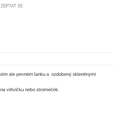
ZEPTAT SE
book
unkém ale pevném lanku a ozdobený skleněnými
a na větvičku nebo stromeček.