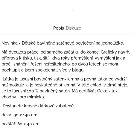
Twitter
Facebook
Popis
Diskuze
Novinka - Dětské bavlněné saténové povlečení na jednolůžko.
Má dvouletá práce, od samého začátku do konce. Grafický návrh,
příprava k tisku, tisk, šití ...dva roky přemýšlení, vymýšlení jak a
proč.. shánění, řešení neřešitelného. po dvou letech se mohu
pochlupit a jsem spokojená... více v blogu
Látka je luxusní bavlněný satén- jemná a pevná látka co vydrží ,
nežmolkuje a je neskutečně příjemná. V létě chladí v zimě hřeje.
Je to luxusní 100 % bavlněný satén. Má certifikát Oeko - tex,
vhodný i pro miminka.
Dostanete krásně dárkově zabalené.
deka: 90 x 140 cm
polštář: 60 x 40 cm