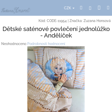
Přejít
Nák
Hledat
Přihlášení
na
CZK
obsah
koší
Kód:
CODE-11954
|
Značka:
Zuzana Honsová
Dětské saténové povlečení jednolůžko
- Andělíček
Průměrné
Neohodnoceno
Podrobnosti hodnocení
hodnocení
produktu
je
0,0
z
5
hvězdiček.