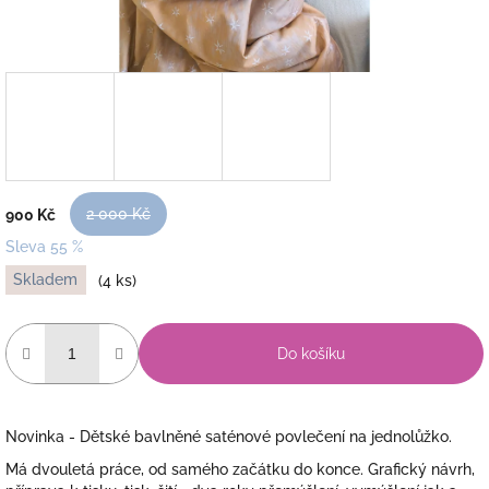
2 000 Kč
900 Kč
Sleva 55 %
Měrná
Skladem
(4 ks)
cena:
Do košíku
Novinka - Dětské bavlněné saténové povlečení na jednolůžko.
Má dvouletá práce, od samého začátku do konce. Grafický návrh,