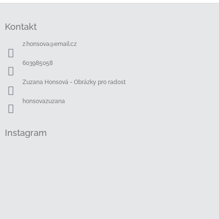
Z
á
Kontakt
p
a
z.honsova
@
email.cz
t
í
603985058
Zuzana Honsová - Obrázky pro radost
honsovazuzana
Instagram