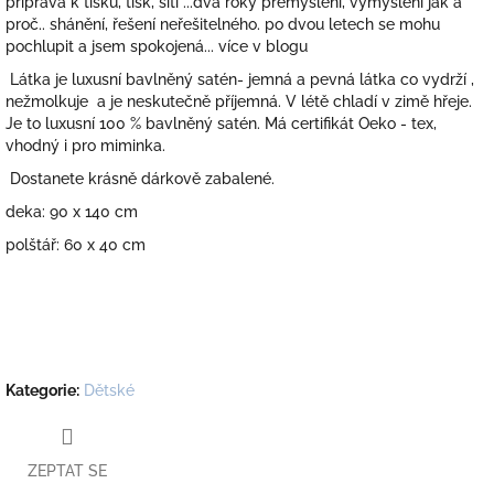
příprava k tisku, tisk, šití ...dva roky přemýšlení, vymýšlení jak a
proč.. shánění, řešení neřešitelného. po dvou letech se mohu
pochlupit a jsem spokojená... více v blogu
Látka je luxusní bavlněný satén- jemná a pevná látka co vydrží ,
nežmolkuje a je neskutečně příjemná. V létě chladí v zimě hřeje.
Je to luxusní 100 % bavlněný satén. Má certifikát Oeko - tex,
vhodný i pro miminka.
Dostanete krásně dárkově zabalené.
deka: 90 x 140 cm
polštář: 60 x 40 cm
Kategorie
:
Dětské
ZEPTAT SE