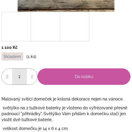
1 100 Kč
Měrná
Skladem
(1 ks)
cena:
Do košíku
Malovaný svítící domeček je krásná dekorace nejen na vánoce.
světýlko na 2 tužkové baterky je vloženo do vyfrézované přesně
padnoucí "přihrádky"..Světýlko Vám přidám k domečku stačí jen
vložit dvě tužkové baterie.
velikost domečku je 14 x 6 x 4 cm.