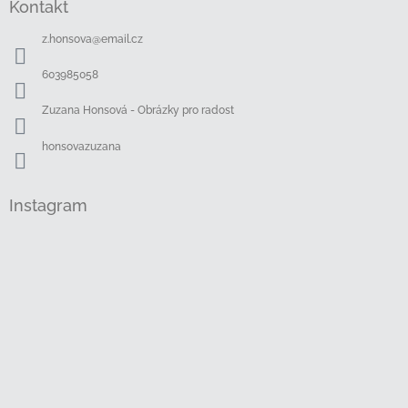
Kontakt
p
a
z.honsova
@
email.cz
t
í
603985058
Zuzana Honsová - Obrázky pro radost
honsovazuzana
Instagram