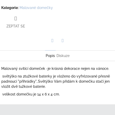
Kategorie
:
Malované domečky
ZEPTAT SE
Twitter
Facebook
Popis
Diskuze
Malovaný svítící domeček -je krásná dekorace nejen na vánoce.
světýlko na 2tužkové baterky je vloženo do vyfrézované přesně
padnoucí "přihrádky"..Světýlko Vám přidám k domečku stačí jen
vložit dvě tužkové baterie.
velikost domečku je 14 x 6 x 4 cm.
Z
á