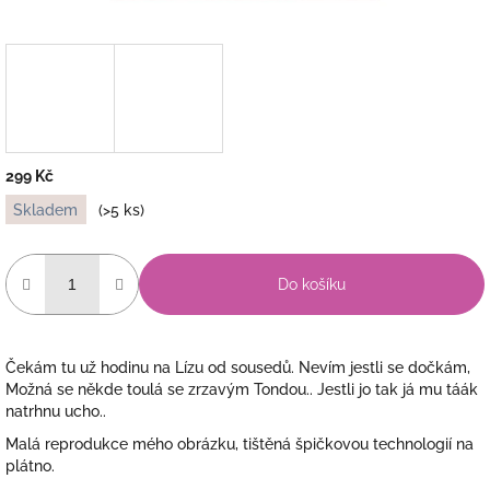
299 Kč
Měrná
Skladem
(>5 ks)
cena:
Do košíku
Čekám tu už hodinu na Lízu od sousedů. Nevím jestli se dočkám,
Možná se někde toulá se zrzavým Tondou.. Jestli jo tak já mu táák
natrhnu ucho..
Malá reprodukce mého obrázku, tištěná špičkovou technologií na
plátno.