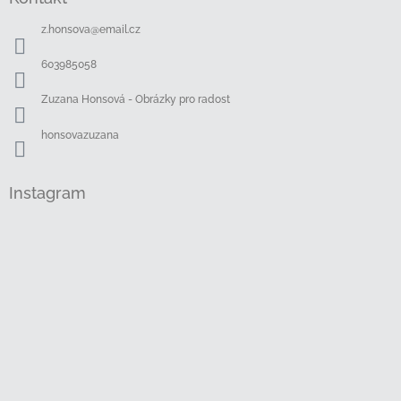
p
a
z.honsova
@
email.cz
t
í
603985058
Zuzana Honsová - Obrázky pro radost
honsovazuzana
Instagram