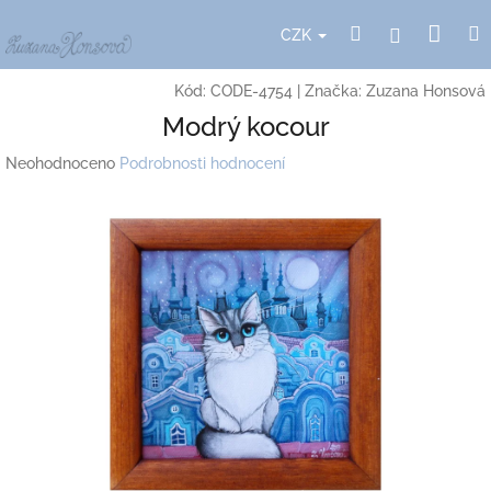
Přejít
Nák
Hledat
Přihlášení
na
CZK
obsah
koší
Kód:
CODE-4754
|
Značka:
Zuzana Honsová
Modrý kocour
Průměrné
Neohodnoceno
Podrobnosti hodnocení
hodnocení
produktu
je
0,0
z
5
hvězdiček.