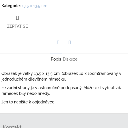
Kategorie
:
13,5 x 13,5 cm
ZEPTAT SE
Twitter
Facebook
Popis
Diskuze
Obrázek je velký 13,5 x 13,5 cm, (obrázek 10 x 10cm)rámovaný v
jednoduchém dřevěném rámečku.
ze zadní strany je vlastnoručně podepsaný. Můžete si vybrat zda
rámeček bílý nebo hnědý.
Jen to napište k objednávce
Z
á
Kontakt