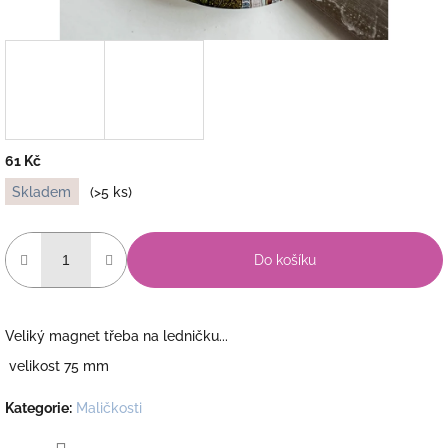
61 Kč
Měrná
Skladem
(>5 ks)
cena:
Do košíku
Veliký magnet třeba na ledničku...
velikost 75 mm
Kategorie
:
Maličkosti