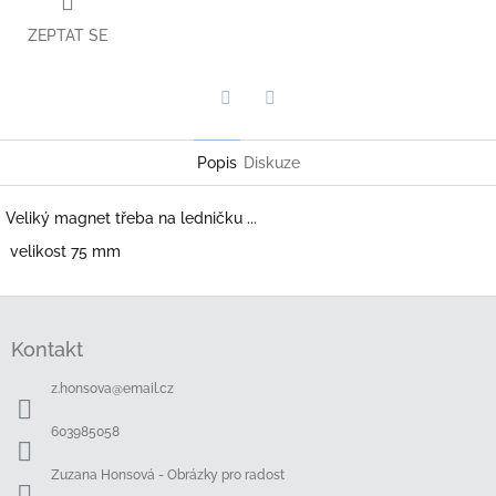
ZEPTAT SE
Twitter
Facebook
Popis
Diskuze
Veliký magnet třeba na ledničku ...
velikost 75 mm
Z
á
Kontakt
p
a
z.honsova
@
email.cz
t
í
603985058
Zuzana Honsová - Obrázky pro radost