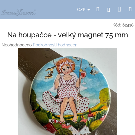
Přejít
Nák
Hledat
Přihlášení
na
CZK
obsah
koší
Kód:
62418
Na houpačce - velký magnet 75 mm
Průměrné
Neohodnoceno
Podrobnosti hodnocení
hodnocení
produktu
je
0,0
z
5
hvězdiček.