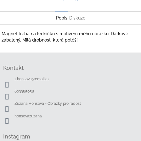
Twitter
Facebook
Popis
Diskuze
Magnet třeba na ledničku s motivem mého obrázku. Dárkově
zabalený. Milá drobnost, která potěší.
Z
á
Kontakt
p
a
z.honsova
@
email.cz
t
í
603985058
Zuzana Honsová - Obrázky pro radost
honsovazuzana
Instagram