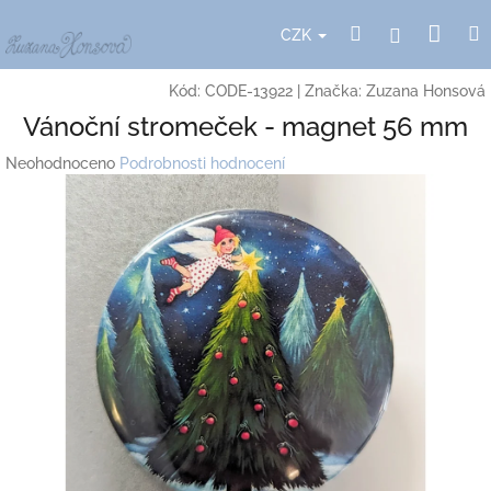
Přejít
Nák
Hledat
Přihlášení
na
CZK
obsah
koší
Kód:
CODE-13922
|
Značka:
Zuzana Honsová
Vánoční stromeček - magnet 56 mm
Průměrné
Neohodnoceno
Podrobnosti hodnocení
hodnocení
produktu
je
0,0
z
5
hvězdiček.