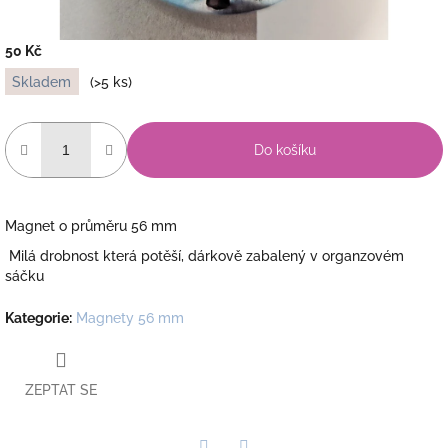
50 Kč
Měrná
Skladem
(>5 ks)
cena:
Do košíku
Magnet o průměru 56 mm
Milá drobnost která potěší, dárkově zabalený v organzovém
sáčku
Kategorie
:
Magnety 56 mm
ZEPTAT SE