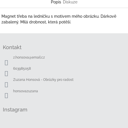
Popis
Diskuze
Magnet třeba na ledničku s motivem mého obrázku. Dárkově
zabalený. Milá drobnost, která potěší.
Z
á
Kontakt
p
a
z.honsova
@
email.cz
t
í
603985058
Zuzana Honsová - Obrázky pro radost
honsovazuzana
Instagram