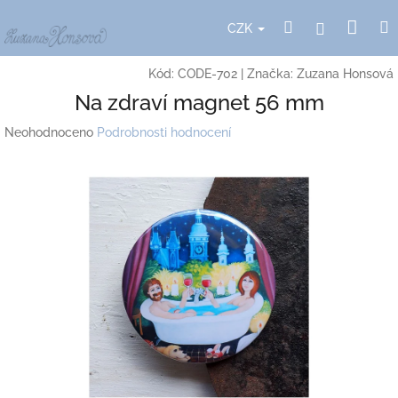
Přejít
Nák
Hledat
Přihlášení
na
CZK
obsah
koší
Kód:
CODE-702
|
Značka:
Zuzana Honsová
Na zdraví magnet 56 mm
Průměrné
Neohodnoceno
Podrobnosti hodnocení
hodnocení
produktu
je
0,0
z
5
hvězdiček.