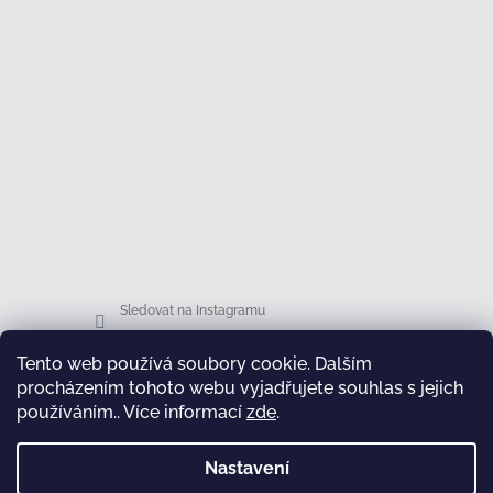
Sledovat na Instagramu
Tento web používá soubory cookie. Dalším
Facebook
procházením tohoto webu vyjadřujete souhlas s jejich
používáním.. Více informací
zde
.
Nastavení
test