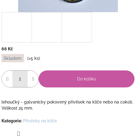
66 Kč
Měrná
Skladem
(>5 ks)
cena:
Do košíku
lehoučký - galvanicky pokovený přívěsek na klíče nebo na cokoli.
Velikost 25 mm.
Kategorie
:
Přívěsky na klíče