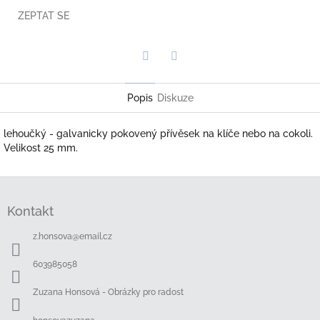
ZEPTAT SE
Twitter
Facebook
Popis
Diskuze
lehoučký - galvanicky pokovený přívěsek na klíče nebo na cokoli.
Velikost 25 mm.
Z
á
Kontakt
p
a
z.honsova
@
email.cz
t
í
603985058
Zuzana Honsová - Obrázky pro radost