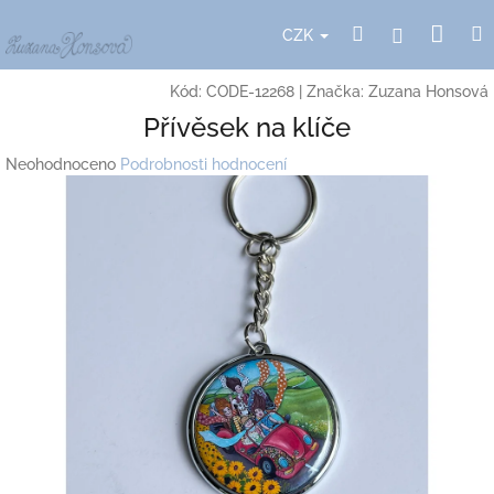
Přejít
Nák
Hledat
Přihlášení
na
CZK
obsah
koší
Kód:
CODE-12268
|
Značka:
Zuzana Honsová
Přívěsek na klíče
Průměrné
Neohodnoceno
Podrobnosti hodnocení
hodnocení
produktu
je
0,0
z
5
hvězdiček.