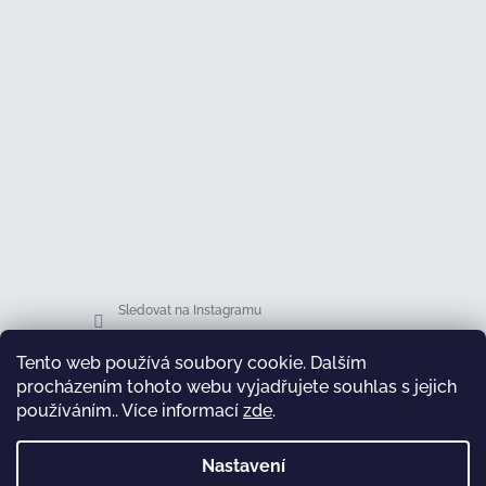
Sledovat na Instagramu
Tento web používá soubory cookie. Dalším
Facebook
procházením tohoto webu vyjadřujete souhlas s jejich
používáním.. Více informací
zde
.
Nastavení
test