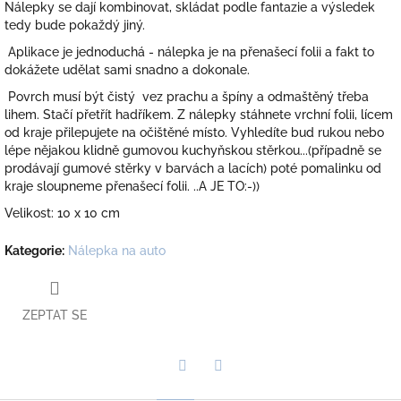
Nálepky se dají kombinovat, skládat podle fantazie a výsledek
tedy bude pokaždý jiný.
Aplikace je jednoduchá - nálepka je na přenašecí folii a fakt to
dokážete udělat sami snadno a dokonale.
Povrch musí být čistý vez prachu a špíny a odmaštěný třeba
lihem. Stačí přetřít hadříkem. Z nálepky stáhnete vrchní folii, lícem
od kraje přilepujete na očištěné místo. Vyhledíte bud rukou nebo
lépe nějakou klidně gumovou kuchyňskou stěrkou...(případně se
prodávají gumové stěrky v barvách a lacích) poté pomalinku od
kraje sloupneme přenašecí folii. ..A JE TO:-))
Velikost: 10 x 10 cm
Kategorie
:
Nálepka na auto
ZEPTAT SE
Twitter
Facebook