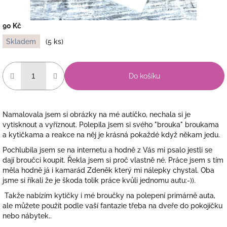
90 Kč
Měrná
Skladem
(5 ks)
cena:
Do košíku
Namalovala jsem si obrázky na mé autíčko, nechala si je
vytisknout a vyříznout. Polepila jsem si svého "brouka" broukama
a kytičkama a reakce na něj je krásná pokaždé když někam jedu.
Pochlubila jsem se na internetu a hodně z Vás mi psalo jestli se
dají broučci koupit. Řekla jsem si proč vlastně né. Práce jsem s tím
měla hodně já i kamarád Zdeněk který mi nálepky chystal. Oba
jsme si říkali že je škoda tolik práce kvůli jednomu autu:-)).
Takže nabízím kytičky i mé broučky na polepení primárně auta,
ale můžete použít podle vaší fantazie třeba na dveře do pokojíčku
nebo nábytek..