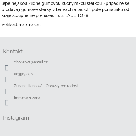
lépe nějakou klidně gumovou kuchyňskou stěrkou...(případně se
prodávají gumové stěrky v barvách a lacích) poté pomalinku od
kraje sloupneme přenašecí folii. ..A JE TO:-))
Velikost: 10 x 10 cm
Z
á
Kontakt
p
a
z.honsova
@
email.cz
t
í
603985058
Zuzana Honsová - Obrázky pro radost
honsovazuzana
Instagram