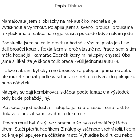
Popis
Diskuze
Namalovala jsem si obrázky na mé autíčko, nechala si je
vytisknout a vyříznout. Polepila jsem si svého "brouka" broukama
a kytičkama a reakce na něj je krásná pokaždé když někam jedu.
Pochlubila jsem se na internetu a hodně z Vás mi psalo jestli se
dají broučci koupit. Řekla jsem si proč vlastně né. Práce jsem s tím
měla hodně já i kamarád Zdeněk který mi nálepky chystal. Oba
jsme si říkali že je škoda tolik práce kvůli jednomu autu:-)).
Takže nabízím kytičky i mé broučky na polepení primárně auta,
ale můžete použít podle vaší fantazie třeba na dveře do pokojíčku
nebo nábytek..
Nálepky se dají kombinovat, skládat podle fantazie a výsledek
tedy bude pokaždý jiný.
Aplikace je jednoduchá - nálepka je na přenašecí folii a fakt to
dokážete udělat sami snadno a dokonale.
Povrch musí být čistý vez prachu a špíny a odmaštěný třeba
lihem. Stačí přetřít hadříkem. Z nálepky stáhnete vrchní folii, lícem
od kraje přilepujete na očištěné místo. Vyhledíte bud rukou nebo