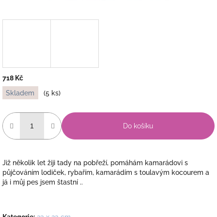
718 Kč
Měrná
Skladem
(5 ks)
cena:
Do košíku
Již několik let žiji tady na pobřeží, pomáhám kamarádovi s
půjčováním lodiček, rybařím, kamarádím s toulavým kocourem a
já i můj pes jsem štastní ..
Kategorie
:
23 x 23 cm