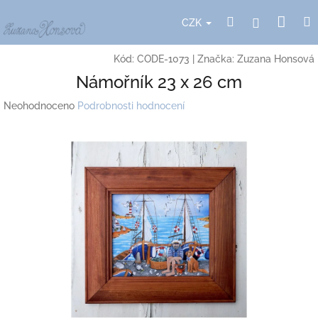
Přejít
Nák
Hledat
Přihlášení
na
CZK
obsah
koší
Kód:
CODE-1073
|
Značka:
Zuzana Honsová
Námořník 23 x 26 cm
Průměrné
Neohodnoceno
Podrobnosti hodnocení
hodnocení
produktu
je
0,0
z
5
hvězdiček.