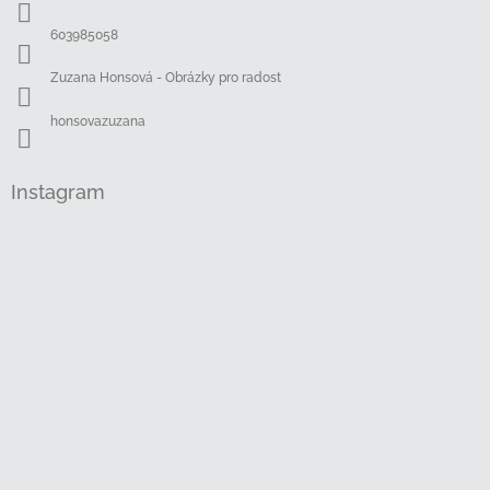
t
í
603985058
Zuzana Honsová - Obrázky pro radost
honsovazuzana
Instagram