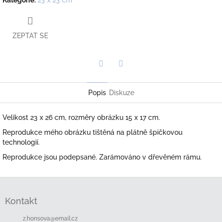
ZEPTAT SE
Twitter
Facebook
Popis
Diskuze
Velikost 23 x 26 cm, rozměry obrázku 15 x 17 cm.
Reprodukce mého obrázku tištěná na plátně špičkovou
technologií.
Reprodukce jsou podepsané. Zarámováno v dřevěném rámu.
Z
á
Kontakt
p
a
z.honsova
@
email.cz