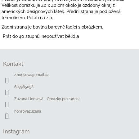
Velikost obrázku je 40 x 40 cm okolo je ozdobný okraj z
amerických designových látek. Přední strana je podložená
termolínem. Potah na zip.
Zadní strana je bavlna barevně ladící s obrázkem.
Prát do 40 stupnů, nepoužívat bělidla
Z
á
Kontakt
p
a
z.honsova
@
email.cz
t
í
603985058
Zuzana Honsová - Obrázky pro radost
honsovazuzana
Instagram