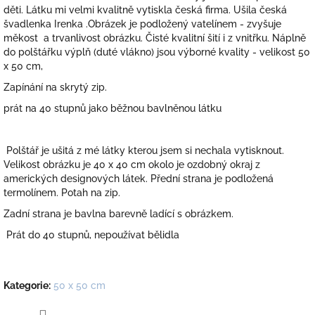
děti. Látku mi velmi kvalitně vytiskla česká firma. Ušila česká
švadlenka Irenka .Obrázek je podložený vatelínem - zvyšuje
měkost a trvanlivost obrázku. Čisté kvalitní šití i z vnitřku. Náplně
do polštářku výplň (duté vlákno) jsou výborné kvality - velikost 50
x 50 cm,
Zapínání na skrytý zip.
prát na 40 stupnů jako běžnou bavlněnou látku
Polštář je ušitá z mé látky kterou jsem si nechala vytisknout.
Velikost obrázku je 40 x 40 cm okolo je ozdobný okraj z
amerických designových látek. Přední strana je podložená
termolínem. Potah na zip.
Zadní strana je bavlna barevně ladící s obrázkem.
Prát do 40 stupnů, nepoužívat bělidla
Kategorie
:
50 x 50 cm