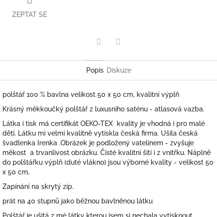
ZEPTAT SE
Twitter
Facebook
Popis
Diskuze
polštář 100 % bavlna velikost 50 x 50 cm, kvalitní výplň
Krásný měkkoučký polštář z luxusního saténu - atlasová vazba.
Látka i tisk má certifikát OEKO-TEX kvality je vhodná i pro malé
děti. Látku mi velmi kvalitně vytiskla česká firma. Ušila česká
švadlenka Irenka .Obrázek je podložený vatelínem - zvyšuje
měkost a trvanlivost obrázku. Čisté kvalitní šití i z vnitřku. Náplně
do polštářku výplň (duté vlákno) jsou výborné kvality - velikost 50
x 50 cm,
Zapínání na skrytý zip.
prát na 40 stupnů jako běžnou bavlněnou látku
Polštář je ušitá z mé látky kterou jsem si nechala vytisknout.