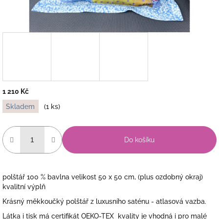
1 210 Kč
Měrná
Skladem
(1 ks)
cena:
Do košíku
polštář 100 % bavlna velikost 50 x 50 cm, (plus ozdobný okraj)
kvalitní výplň
Krásný měkkoučký polštář z luxusního saténu - atlasová vazba.
Látka i tisk má certifikát OEKO-TEX kvality je vhodná i pro malé