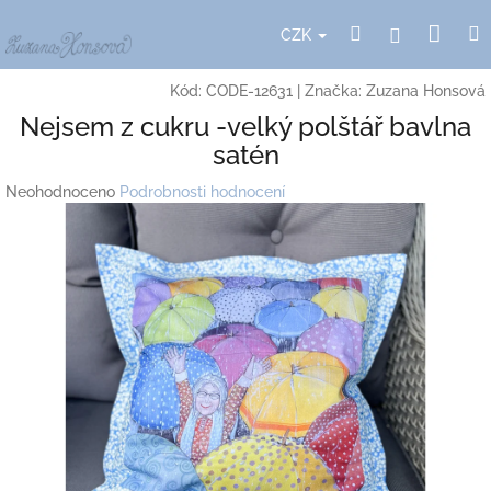
Přejít
Nák
Hledat
Přihlášení
na
CZK
obsah
koší
Kód:
CODE-12631
|
Značka:
Zuzana Honsová
Nejsem z cukru -velký polštář bavlna
satén
Průměrné
Neohodnoceno
Podrobnosti hodnocení
hodnocení
produktu
je
0,0
z
5
hvězdiček.